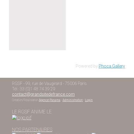
Powered by
Phoca Gallery
RGSF - 99, rue de Vaugirard - 75006 Paris
Tél : 33 (0)1 48 74 39 29
contact@grandsitedefrance.com
Création/Réalisation
Agence-Panama
-
Administration
-
Login
LE RGSF ANIME LE
NOS PARTENAIRES