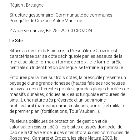
Région : Bretagne
Structure gestionnaire : Communauté de communes
Presqu’île de Crozon - Aulne Maritime
Z.A. de Kerdanvez, BP 25 - 29160 CROZON
Le Site
Située au centre du Finistère, la Presqu’île de Crozon est
caractérisée par sa côte déchiquetée par les assauts de la
mer et sa plate-forme en forme de croix ; elle forme l’arête
centrale du trident breton par lequel se termine la péninsule.
Entourée par la mer sur trois côtés, la presqu’île présente un
paysage d’une grande richesse (hautes falaises rocheuses
au niveau des différentes pointes, grandes plages bordées de
massifs dunaires, criques aux eaux turquoise entourées de
pins...), une nature très préservée et un patrimoine
architectural (hameaux caractéristiques, ports…) et militaire
de premier plan (fortifications, Tour Vauban…).
Plusieurs politiques de protection, de gestion et de
valorisation existent déjà : les 5 sites classés dont celui du
Cap de la Chèvre et celui des sites littoraux des communes de
Roscanvel, Camaret et Crozon, les sites Natura 2000, la