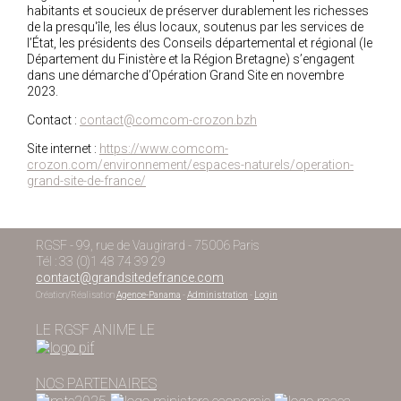
habitants et soucieux de préserver durablement les richesses
de la presqu'île, les élus locaux, soutenus par les services de
l’État, les présidents des Conseils départemental et régional (le
Département du Finistère et la Région Bretagne) s’engagent
dans une démarche d’Opération Grand Site en novembre
2023.
Contact :
contact@comcom-crozon.bzh
Site internet :
https://www.comcom-
crozon.com/environnement/espaces-naturels/operation-
grand-site-de-france/
RGSF - 99, rue de Vaugirard - 75006 Paris
Tél : 33 (0)1 48 74 39 29
contact@grandsitedefrance.com
Création/Réalisation
Agence-Panama
-
Administration
-
Login
LE RGSF ANIME LE
NOS PARTENAIRES