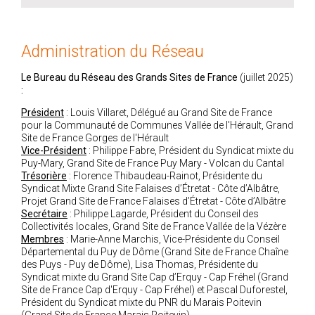
Rencontres annuelles
Nos lettres d'information
Retour sur les 20 ans du Réseau et les 10 ans du Pôle
Administration du Réseau
International
Le Bureau du Réseau des Grands Sites de France
(juillet 2025)
:
Président
: Louis Villaret, Délégué au Grand Site de France
pour la Communauté de Communes Vallée de l'Hérault, Grand
Site de France Gorges de l'Hérault
Vice-Président
: Philippe Fabre, Président du Syndicat mixte du
Puy-Mary, Grand Site de France Puy Mary - Volcan du Cantal
Trésorière
: Florence Thibaudeau-Rainot, Présidente du
Syndicat Mixte Grand Site Falaises d’Étretat - Côte d’Albâtre,
Projet Grand Site de France Falaises d’Étretat - Côte d’Albâtre
Secrétaire
: Philippe Lagarde, Président du Conseil des
Collectivités locales, Grand Site de France Vallée de la Vézère
Membres
: Marie-Anne Marchis, Vice-Présidente du Conseil
Départemental du Puy de Dôme (Grand Site de France Chaîne
des Puys - Puy de Dôme), Lisa Thomas, Présidente du
Syndicat mixte du Grand Site Cap d’Erquy - Cap Fréhel (Grand
Site de France Cap d'Erquy - Cap Fréhel) et Pascal Duforestel,
Président du Syndicat mixte du PNR du Marais Poitevin
(Grand Site de France Marais Poitevin)