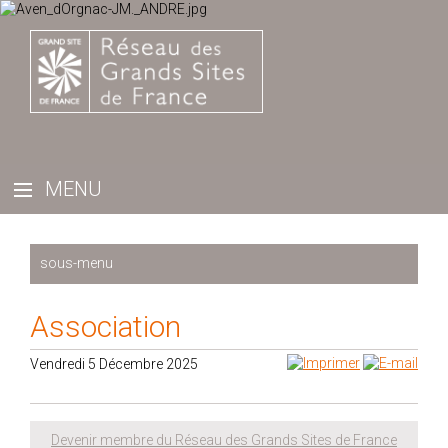
Le Réseau des Grands Sites de France
Association
Projet à 10 ans 2025-2035
Vendredi 5 Décembre 2025
L'association
Nos partenaires
Devenir membre
Devenir membre du Réseau des Grands Sites de France