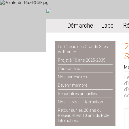
Démarche
Label
R
2
Le Réseau des Grands Sites
de France
S
Projet à 10 ans 2025-2035
Ma
L'association
Le
Nos partenaires
d'
Devenir membre
d'
Rencontres annuelles
co
Nos lettres d'information
Retour sur les 20 ans du
Réseau et les 10 ans du Pôle
International