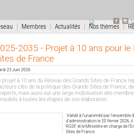
FACEBOOK
INSTA
YOUTUBE
L
éseau
Membres
Actualités
Nos thèmes
Re
NOS PARTENAIRES
GALERIE PHOTOS
EMPLOIS & APPELS D'OFFR
025-2035 - Projet à 10 ans pour l
ites de France
rdi 23 Juin 2026
 projet à 10 ans du Réseau des Grands Sites de France repo
acteurs clés de la politique des Grands Sites de France, d
experts, mais aussi sur une large mobilisation des membre
nsultés à toutes les étapes de son élaboration.
Validé à l'unanimité par l'ensemble
d'administration le 20 février 2026, il
RGSF et le Ministère en charge de l'
Sites de France.