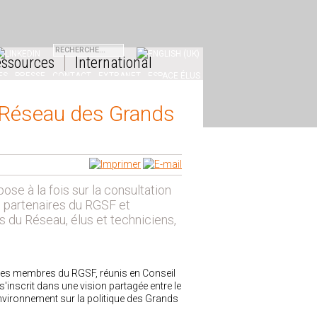
GRAM
INKEDIN
ssources
International
ES
PRESSE
CONTACT
EXTRANET
ESPACE ÉLUS
e Réseau des Grands
se à la fois sur la consultation
e partenaires du RGSF et
s du Réseau, élus et techniciens,
 des membres du RGSF, réunis en Conseil
 s'inscrit dans une vision partagée entre le
Environnement sur la politique des Grands