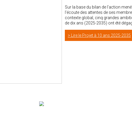
Sur la base du bilan de l'action men
l'écoute des attentes de ses membres,
contexte global, cinq grandes ambiti
de dix ans (2025-2035) ont été déga
Lire le Projet à 10 ans 2025-2035
LE RGSF ANIME LE