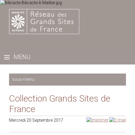
Qu'est-ce qu'un Grand Site de France ? la vidéo
Collection Grands Sites de
Portraits de paysage - Le film
France
Dernières parutions
Documents-cadre
Mercredi 20 Septembre 2017
Les Actes des Rencontres annuelles des Grands Sites