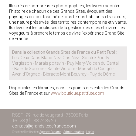
Illustrés de nombreuses photographies, les livres racontent
l’histoire de chacun de ces Grands Sites, évoquent des
paysages qui ont fasciné de tous temps habitants et visiteurs,
une nature préservée, des territoires contemporains et vivants.
Ils dévoilent les coulisses de la gestion des sites et invitent les
voyageurs à prendre le temps de vivre l’expérience Grand Site
de France.
Dans la collection Grands Sites de France du Petit Futé :
Les Deux-Caps Blanc-Nez, Gris-Nez - Solutré Pouilly
Vergisson - Marais poitevin - Puy Mary-Volcan du Cantal
- Baie de Somme - Sainte-Victoire - Massif du Canigó -
Aven d’Orgnac - Bibracte-Mont Beuvray - Puy de Dôme
Disponibles en librairies, dans les points de vente des Grands
Sites de France et sur
www.boutique.petitfute.com
RGSF - 99, rue de Vaugirard - 75006 Paris
Tél : 33 (0)1 48 74 39 29
contact@grandsitedefrance.com
Création/Réalisation
Agence-Panama
-
Administration
-
Login