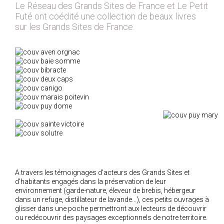
Le fil des Grands Sites
Le Réseau des Grands Sites de France et Le Petit
Futé ont coédité une collection de beaux livres
Etudes et guides pratiques
sur les Grands Sites de France.
Collection Grands Sites de France
Petit traité des Grands Sites
Autres publications
Portraits vidéo d'acteurs des Grands Sites
Référentiel métiers
A travers les témoignages d'acteurs des Grands Sites et
d'habitants engagés dans la préservation de leur
environnement (garde-nature, éleveur de brebis, hébergeur
dans un refuge, distillateur de lavande…), ces petits ouvrages à
glisser dans une poche permettront aux lecteurs de découvrir
ou redécouvrir des paysages exceptionnels de notre territoire.