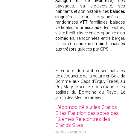
Salagou
et de Mourèze
, ses
paysages, sa biodiversité, ses
habitants et son histoire, des
balades
singulières
sont organisées :
randonnées
VTT
familiales, balades
verticales pour
escalader
les roches,
visite théâtralisée en compagnie d’un
comédien
, randonnées entre berges
et lac en
canoë ou à pied, chasses
aux trésors
guidées par GPS…
Et encore de nombreuses activités
de découverte de la nature en Baie de
Somme, aux Caps d'Erquy Fréhel, au
Puy Mary, le sentier sous-marin et les
ateliers du Domaine du Rayol, Le
jardin des Méditerranées.
L'écomobilité sur les Grands
Sites Parution des actes des
12 èmes Rencontres des
Grands Sites
Jeudi 25 Août 2011