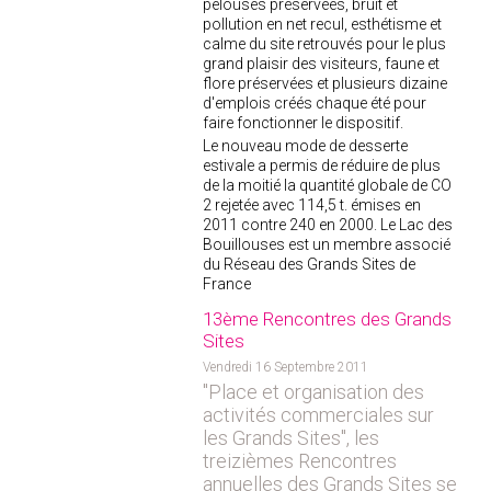
pelouses préservées, bruit et
pollution en net recul, esthétisme et
calme du site retrouvés pour le plus
grand plaisir des visiteurs, faune et
flore préservées et plusieurs dizaine
d'emplois créés chaque été pour
faire fonctionner le dispositif.
Le nouveau mode de desserte
estivale a permis de réduire de plus
de la moitié la quantité globale de CO
2 rejetée avec 114,5 t. émises en
2011 contre 240 en 2000. Le Lac des
Bouillouses est un membre associé
du Réseau des Grands Sites de
France
13ème Rencontres des Grands
Sites
Vendredi 16 Septembre 2011
"Place et organisation des
activités commerciales sur
les Grands Sites", les
treizièmes Rencontres
annuelles des Grands Sites se