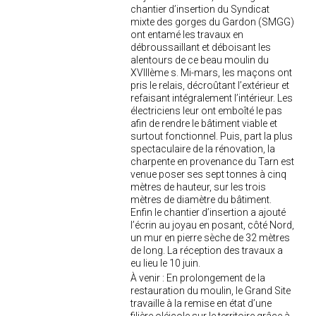
chantier d’insertion du Syndicat
mixte des gorges du Gardon (SMGG)
ont entamé les travaux en
débroussaillant et déboisant les
alentours de ce beau moulin du
XVIIIème s. Mi-mars, les maçons ont
pris le relais, décroûtant l’extérieur et
refaisant intégralement l’intérieur. Les
électriciens leur ont emboîté le pas
afin de rendre le bâtiment viable et
surtout fonctionnel. Puis, part la plus
spectaculaire de la rénovation, la
charpente en provenance du Tarn est
venue poser ses sept tonnes à cinq
mètres de hauteur, sur les trois
mètres de diamètre du bâtiment.
Enfin le chantier d’insertion a ajouté
l’écrin au joyau en posant, côté Nord,
un mur en pierre sèche de 32 mètres
de long. La réception des travaux a
eu lieu le 10 juin.
À venir : En prolongement de la
restauration du moulin, le Grand Site
travaille à la remise en état d’une