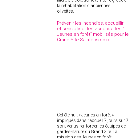
filière oléicole sur le territoire grâce à
la réhabilitation d’anciennes
olivettes.
Prévenir les incendies, accueillir
et sensibiliser les visiteurs : les "
Jeunes en forêt" mobilisés pour le
Grand Site Sainte-Victoire
Cet été huit « Jeunes en forêt »
impliqués dans l’accueil 7 jours sur 7
sont venus renforcer les équipes de
gardes-nature du Grand Site. La
mission des Jeunes en forêt,