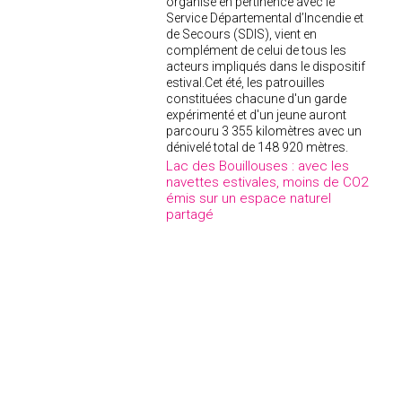
organisé en pertinence avec le
Service Départemental d’Incendie et
de Secours (SDIS), vient en
complément de celui de tous les
acteurs impliqués dans le dispositif
estival.Cet été, les patrouilles
constituées chacune d'un garde
expérimenté et d'un jeune auront
parcouru 3 355 kilomètres avec un
dénivelé total de 148 920 mètres.
Lac des Bouillouses : avec les
navettes estivales, moins de CO2
émis sur un espace naturel
partagé