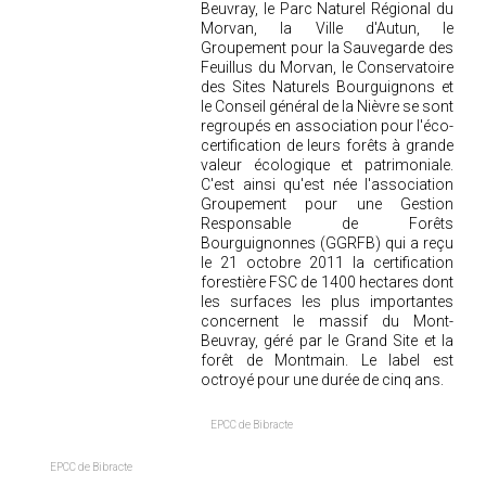
Beuvray, le Parc Naturel Régional du
2018
Morvan, la Ville d'Autun, le
Groupement pour la Sauvegarde des
2017
Feuillus du Morvan, le Conservatoire
des Sites Naturels Bourguignons et
2016
le Conseil général de la Nièvre se sont
2015
regroupés en association pour l'éco-
certification de leurs forêts à grande
2014
valeur écologique et patrimoniale.
2012
C'est ainsi qu'est née l'association
Groupement pour une Gestion
2013
Responsable de Forêts
Bourguignonnes (GGRFB) qui a reçu
2011
le 21 octobre 2011 la certification
2010
forestière FSC de 1400 hectares dont
les surfaces les plus importantes
2009
concernent le massif du Mont-
2008
Beuvray, géré par le Grand Site et la
forêt de Montmain. Le label est
2007
octroyé pour une durée de cinq ans.
2006
EPCC de Bibracte
2005
2004
EPCC de Bibracte