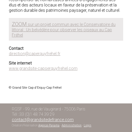
élus et des acteurs locaux en faveur de la préservation et la
gestion durable des patrimoines paysager, naturel et culturel.
ZOOM
sur un projet commun avec le Conservatoire du
littoral : Un belvédère pour observer les oiseaux au Cap
Fréhel
Contact
direction@caperquyfrehel.fr
Site internet
www.grandsite-capserquyfrehel.com
© Grand Site Cap d'Erquy-Cap Fréhel
RGSF - 99, rue de Vaugirard - 75006 Paris
Tél : 33 (0)1 48 74 39 29
contact@grandsitedefrance.com
Création/Réalisation
Agence-Panama
-
Administration
-
Login