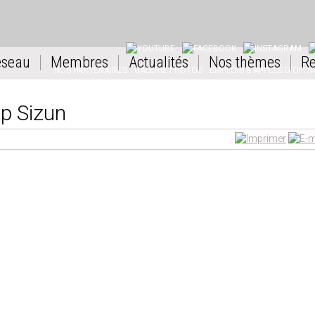
YOUTUBE
FACEBOOK
INSTAGRAM
L
éseau
Membres
Actualités
Nos thèmes
Re
NOS PARTENAIRES
GALERIE PHOTOS
EMPLOIS & APPELS D'OFFR
p Sizun