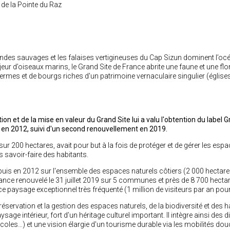
 de la Pointe du Raz
landes sauvages et les falaises vertigineuses du Cap Sizun dominent l’o
eur d’oiseaux marins, le Grand Site de France abrite une faune et une flo
rmes et de bourgs riches d'un patrimoine vernaculaire singulier (églises
tion et de la mise en valeur du Grand Site lui a valu l'obtention du label
en 2012, suivi d'un second renouvellement en 2019.
r 200 hectares, avait pour but à la fois de protéger et de gérer les espa
les savoir-faire des habitants.
 puis en 2012 sur l'ensemble des espaces naturels côtiers (2 000 hectar
ance renouvelé le 31 juillet 2019 sur 5 communes et près de 8 700 hectar
ur ce paysage exceptionnel très fréquenté (1 million de visiteurs par an po
ervation et la gestion des espaces naturels, de la biodiversité et des habi
ysage intérieur, fort d’un héritage culturel important. Il intègre ainsi de
icoles…) et une vision élargie d'un tourisme durable via les mobilités dou