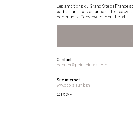
Les ambitions du Grand Site de France son
cadre d'une gouvernance renforcée avec 
communes, Conservatoire du littoral…
L
Contact
contact@pointeduraz.com
Site internet
ww.cap-sizun.bzh
© RGSF
RGSF - 99, rue de Vaugirard - 75006 Paris
Tél : 33 (0)1 48 74 39 29
contact@grandsitedefrance.com
Création/Réalisation
Agence-Panama
-
Administration
-
Login