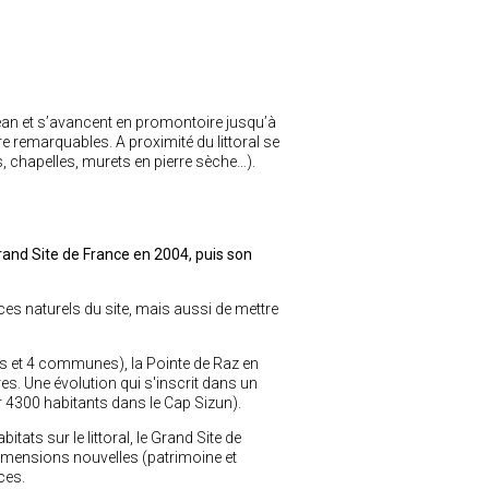
céan et s’avancent en promontoire jusqu’à
re remarquables. A proximité du littoral se
, chapelles, murets en pierre sèche…).
 Grand Site de France en 2004, puis son
ces naturels du site, mais aussi de mettre
es et 4 communes), la Pointe de Raz en
es. Une évolution qui s'inscrit dans un
ur 4300 habitants dans le Cap Sizun).
tats sur le littoral, le Grand Site de
s dimensions nouvelles (patrimoine et
ces.