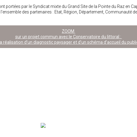
t portées par le Syndicat mixte du Grand Site de la Pointe du Raz en Ca
l'ensemble des partenaires : Etat, Région, Département, Communauté d
ZOOM
sur un projet commun avec le Conservatoire du littoral :
a réalisation d’un diagnostic paysager et d’un schéma d’accueil du publ
LE RGSF ANIME LE