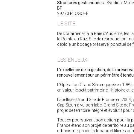
Structures gestionnaires :
Syndicat Mixte
BPI
29770 PLOGOFF
LE SITE
De Douarnenez à la Baie d’Audierne, les 
la Pointe du Raz. Site de reproduction maj
déploie un bocage préservé, ponctué de fe
LES ENJEUX
L'excellence de la gestion, de la préserva
renouvellement sur un périmètre étendu 
L'Opération Grand Site engagée en 1989, su
en valeur le petit patrimoine, l'histoire et 
Labellisée Grand Site de France en 2004,
Cap Sizun a vu son label Grand Site de Fr
projet de territoire intégré et évolutif po
Tout en poursuivant son action pour la prés
France étend son projet de territoire au pa
urbanisme, produits locaux et filières agr