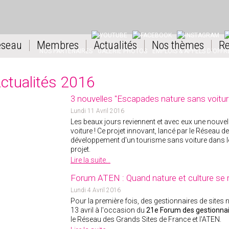
YOUTUBE
FACEBOOK
INSTAGRAM
L
éseau
Membres
Actualités
Nos thèmes
Re
NOS PARTENAIRES
GALERIE PHOTOS
EMPLOIS & APPELS D'OFFR
ctualités 2016
3 nouvelles "Escapades nature sans voitur
Lundi 11 Avril 2016
Les beaux jours reviennent et avec eux une nouve
voiture ! Ce projet innovant, lancé par le Réseau d
développement d'un tourisme sans voiture dans le
projet.
Lire la suite...
Forum ATEN : Quand nature et culture se 
Lundi 4 Avril 2016
Pour la première fois, des gestionnaires de sites na
13 avril à l'occasion du
21
e
Forum des gestionnai
le Réseau des Grands Sites de France et l'ATEN.