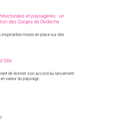
tecturales et paysagères : un
ation des Gorges de l'Ardèche
s inspirantes mises en place sur des
d Site
l, vient de donner son accord au lancement
e en valeur du paysage.
?