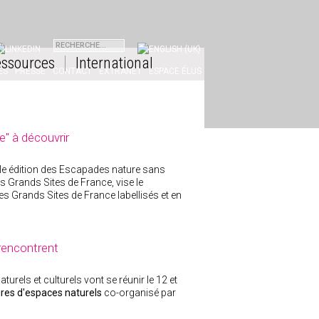
INKEDIN
ssources
International
ES
PRESSE
CONTACT
EXTRANET
ESPACE ÉLUS
e" à découvrir
lle édition des Escapades nature sans
es Grands Sites de France, vise le
s Grands Sites de France labellisés et en
rencontrent
turels et culturels vont se réunir le 12 et
res d'espaces naturels
co-organisé par