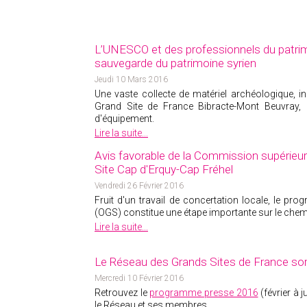
L’UNESCO et des professionnels du patrim
sauvegarde du patrimoine syrien
Jeudi 10 Mars 2016
Une vaste collecte de matériel archéologique, i
Grand Site de France Bibracte-Mont Beuvray, 
d'équipement.
Lire la suite...
Avis favorable de la Commission supérieur
Site Cap d'Erquy-Cap Fréhel
Vendredi 26 Février 2016
Fruit d'un travail de concertation locale, le pr
(OGS) constitue une étape importante sur le chem
Lire la suite...
Le Réseau des Grands Sites de France s
Mercredi 10 Février 2016
Retrouvez le
programme presse 2016
(février à
le Réseau et ses membres.