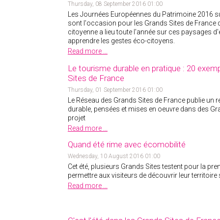
Thursday, 08 September 2016 01:00
Les Journées Européennes du Patrimoine 2016 sur
sont l'occasion pour les Grands Sites de France d
citoyenne a lieu toute l'année sur ces paysages d'
apprendre les gestes éco-citoyens.
Read more ...
Le tourisme durable en pratique : 20 exem
Sites de France
Thursday, 01 September 2016 01:00
Le Réseau des Grands Sites de France publie un r
durable, pensées et mises en oeuvre dans des Gran
projet
Read more ...
Quand été rime avec écomobilité
Wednesday, 10 August 2016 01:00
Cet été, plusieurs Grands Sites testent pour la pre
permettre aux visiteurs de découvrir leur territoire
Read more ...