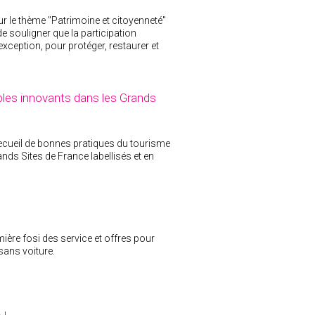
 le thème "Patrimoine et citoyenneté"
e souligner que la participation
exception, pour protéger, restaurer et
ples innovants dans les Grands
ecueil de bonnes pratiques du tourisme
ds Sites de France labellisés et en
mière fosi des service et offres pour
 sans voiture.