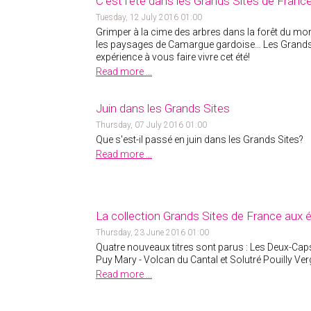
C'est l'été dans les Grands Sites de France
Tuesday, 12 July 2016 01:00
Grimper à la cime des arbres dans la forêt du mont
les paysages de Camargue gardoise… Les Grands 
expérience à vous faire vivre cet été!
Read more ...
Juin dans les Grands Sites
Thursday, 07 July 2016 01:00
Que s'est-il passé en juin dans les Grands Sites?
Read more ...
La collection Grands Sites de France aux édi
Thursday, 23 June 2016 01:00
Quatre nouveaux titres sont parus : Les Deux-Caps
Puy Mary - Volcan du Cantal et Solutré Pouilly Ve
Read more ...