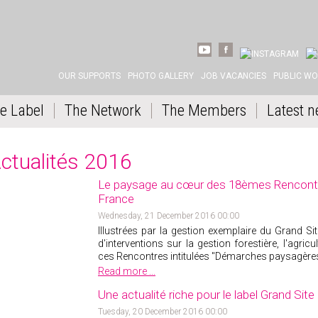
YOUTUBE
FACEBOOK
INSTAGRAM
LI
OUR SUPPORTS
PHOTO GALLERY
JOB VACANCIES
PUBLIC W
e Label
The Network
The Members
Latest n
ctualités 2016
Le paysage au cœur des 18èmes Rencontr
France
Wednesday, 21 December 2016 00:00
Illustrées par la gestion exemplaire du Grand Sit
d'interventions sur la gestion forestière, l'agric
ces Rencontres intitulées "Démarches paysagère
Read more ...
Une actualité riche pour le label Grand Sit
Tuesday, 20 December 2016 00:00