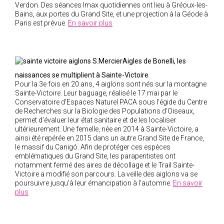
Verdon. Des séances Imax quotidiennes ont lieu à Gréoux-les-
2005
Bains, aux portes du Grand Site, et une projection à la Géode à
Paris est prévue.
En savoir plus
2004
Aigles de Bonelli, les
naissances se multiplient à Sainte-Victoire
Pour la 3
e
fois en 20 ans, 4 aiglons sont nés sur la montagne
Sainte-Victoire. Leur baguage, réalisé le 17 mai par le
Conservatoire d’Espaces Naturel PACA sous l’égide du Centre
de Recherches sur la Biologie des Populations d’Oiseaux,
permet d’évaluer leur état sanitaire et de les localiser
ultérieurement. Une femelle, née en 2014 à Sainte-Victoire, a
ainsi été repérée en 2015 dans un autre Grand Site de France,
le massif du Canigó. Afin de protéger ces espèces
emblématiques du Grand Site, les parapentistes ont
notamment fermé des aires de décollage et le Trail Sainte-
Victoire a modifié son parcours. La veille des aiglons va se
poursuivre jusqu'à leur émancipation à l'automne.
En savoir
plus