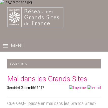
Récemment
Mai dans les Grands Sites
2025
Vendredi 3 Juin 2016
Jeudi 14 Décembre 2017
2024
2023
2022
Que s'est-il passé en mai dans les Grands Sites?