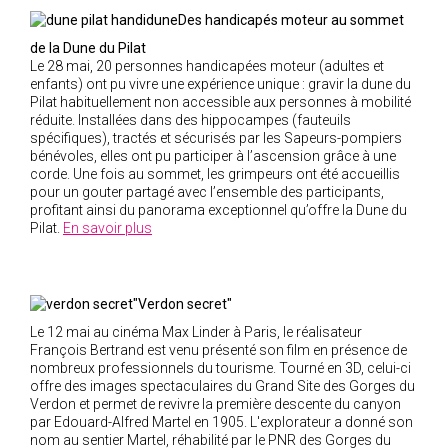
2019
Des handicapés moteur au sommet
2020
de la Dune du Pilat
2021
Le 28 mai, 20 personnes handicapées moteur (adultes et
enfants) ont pu vivre une expérience unique : gravir la dune du
2018
Pilat habituellement non accessible aux personnes à mobilité
2017
réduite. Installées dans des hippocampes (fauteuils
spécifiques), tractés et sécurisés par les Sapeurs-pompiers
2016
bénévoles, elles ont pu participer à l’ascension grâce à une
corde. Une fois au sommet, les grimpeurs ont été accueillis
2015
pour un gouter partagé avec l’ensemble des participants,
2014
profitant ainsi du panorama exceptionnel qu’offre la Dune du
Pilat.
En savoir plus
2012
2013
2011
"Verdon secret"
2010
Le 12 mai au cinéma Max Linder à Paris, le réalisateur
François Bertrand est venu présenté son film en présence de
2009
nombreux professionnels du tourisme. Tourné en 3D, celui-ci
2008
offre des images spectaculaires du Grand Site des Gorges du
Verdon et permet de revivre la première descente du canyon
2007
par Edouard-Alfred Martel en 1905. L'explorateur a donné son
2006
nom au sentier Martel, réhabilité par le PNR des Gorges du