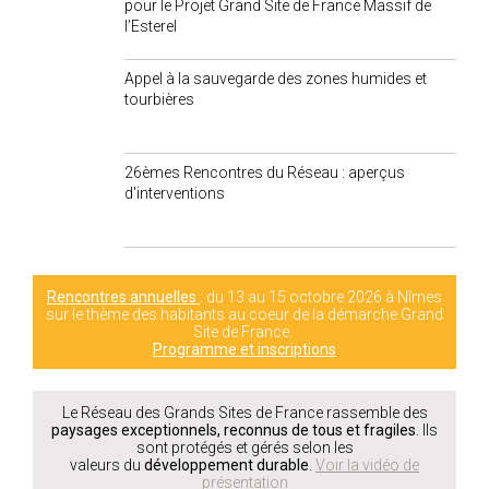
pour le Projet Grand Site de France Massif de
l’Esterel
Appel à la sauvegarde des zones humides et
tourbières
26èmes Rencontres du Réseau : aperçus
d'interventions
Rencontres annuelles
: du 13 au 15 octobre 2026 à Nîmes
sur le thème des habitants au coeur de la démarche Grand
Site de France.
Programme et inscriptions
Le Réseau des Grands Sites de France rassemble des
paysages exceptionnels, reconnus de tous et fragiles
. Ils
sont protégés et gérés selon les
valeurs du
développement durable
.
Voir la vidéo de
présentation