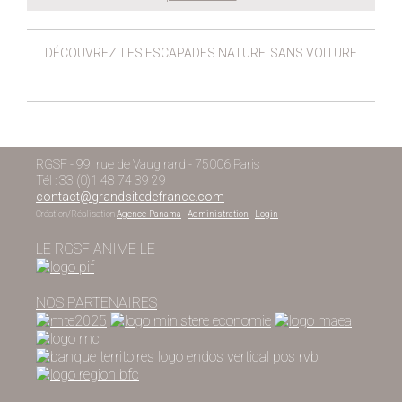
DÉCOUVREZ
LES ESCAPADES NATURE
SANS VOITURE
RGSF - 99, rue de Vaugirard - 75006 Paris
Tél : 33 (0)1 48 74 39 29
contact@grandsitedefrance.com
Création/Réalisation
Agence-Panama
-
Administration
-
Login
LE RGSF ANIME LE
NOS PARTENAIRES