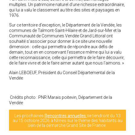
multiples. Un patrimoine naturel d’une richesse extraordinaire,
qui lui a valu le classement au titre des sites et paysages en
1976.
Sur ce territoire d’exception, le Département de la Vendée, les
communes de Talmont-Saint-Hilaire et de Jard-sur-Mer et la
Communauté de Communes Vendée Grand Littoral ont
souhaité s’associer pour donner à ce site une nouvelle
dimension : celle qui permettra de répondre aux défis de
demain, tout en en conservant l’essence même qui lui a valu
cette reconnaissance, celle qui permettra de le faire découvrir,
de le faire vivre et de le faire aimer autant que nous l’aimons.
»
Alain LEBOEUF, Président du Conseil Départemental de la
Vendée
Crédits photo : PNR Marais poitevin, Département de la
Vendée
Les prochaines
Rencontres annuelles
se tiendront du 13
au 15 octobre 2026 à Nîmes sur le thème des habitants au
sein de la démarche Grand Site de France.