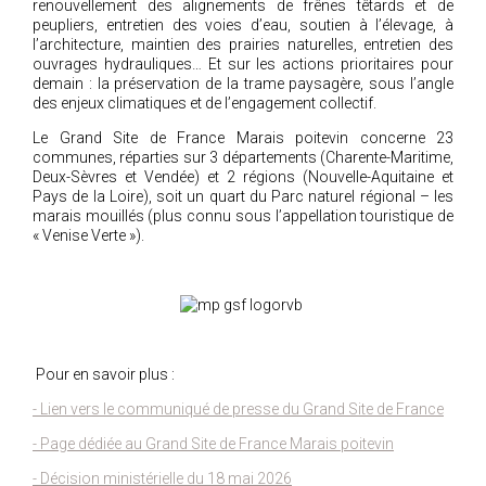
renouvellement des alignements de frênes têtards et de
peupliers, entretien des voies d’eau, soutien à l’élevage, à
l’architecture, maintien des prairies naturelles, entretien des
ouvrages hydrauliques… Et sur les actions prioritaires pour
demain : la préservation de la trame paysagère, sous l’angle
des enjeux climatiques et de l’engagement collectif.
Le Grand Site de France Marais poitevin concerne 23
communes, réparties sur 3 départements (Charente-Maritime,
Deux-Sèvres et Vendée) et 2 régions (Nouvelle-Aquitaine et
Pays de la Loire), soit un quart du Parc naturel régional – les
marais mouillés (plus connu sous l’appellation touristique de
« Venise Verte »).
Pour en savoir plus :
- Lien vers le communiqué de presse du Grand Site de France
- Page dédiée au Grand Site de France Marais poitevin
- Décision ministérielle du 18 mai 2026