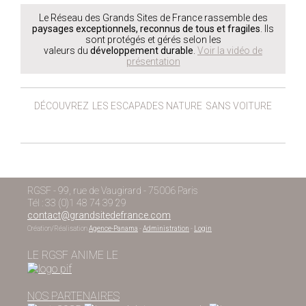
Le Réseau des Grands Sites de France rassemble des
paysages exceptionnels, reconnus de tous et fragiles
. Ils
sont protégés et gérés selon les
valeurs du
développement durable
.
Voir la vidéo de
présentation
DÉCOUVREZ
LES ESCAPADES NATURE
SANS VOITURE
RGSF - 99, rue de Vaugirard - 75006 Paris
Tél : 33 (0)1 48 74 39 29
contact@grandsitedefrance.com
Création/Réalisation
Agence-Panama
-
Administration
-
Login
LE RGSF ANIME LE
NOS PARTENAIRES