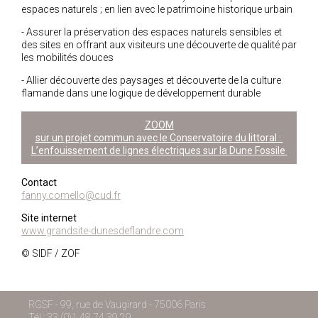
espaces naturels ; en lien avec le patrimoine historique urbain
- Assurer la préservation des espaces naturels sensibles et
des sites en offrant aux visiteurs une découverte de qualité par
les mobilités douces
- Allier découverte des paysages et découverte de la culture
flamande dans une logique de développement durable
ZOOM
sur un projet commun avec le Conservatoire du littoral :
L’enfouissement de lignes électriques sur la Dune Fossile
Contact
fanny.comello@cud.fr
Site internet
www.grandsite-dunesdeflandre.com
© SIDF / ZOF
RGSF - 99, rue de Vaugirard - 75006 Paris
Tél : 33 (0)1 48 74 39 29