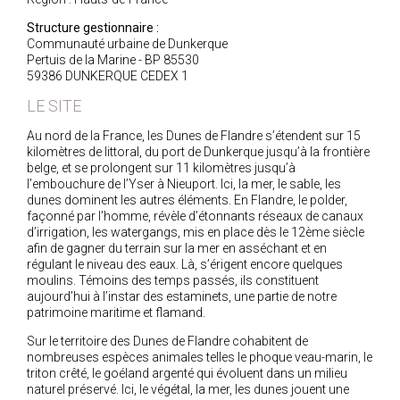
Structure gestionnaire :
Communauté urbaine de Dunkerque
Pertuis de la Marine - BP 85530
59386 DUNKERQUE CEDEX 1
LE SITE
Au nord de la France, les Dunes de Flandre s’étendent sur 15
kilomètres de littoral, du port de Dunkerque jusqu’à la frontière
belge, et se prolongent sur 11 kilomètres jusqu’à
l’embouchure de l’Yser à Nieuport. Ici, la mer, le sable, les
dunes dominent les autres éléments. En Flandre, le polder,
façonné par l’homme, révèle d’étonnants réseaux de canaux
d’irrigation, les watergangs, mis en place dès le 12
ème
siècle
afin de gagner du terrain sur la mer en asséchant et en
régulant le niveau des eaux. Là, s’érigent encore quelques
moulins. Témoins des temps passés, ils constituent
aujourd’hui à l’instar des estaminets, une partie de notre
patrimoine maritime et flamand.
Sur le territoire des Dunes de Flandre cohabitent de
nombreuses espèces animales telles le phoque veau-marin, le
triton crêté, le goéland argenté qui évoluent dans un milieu
naturel préservé. Ici, le végétal, la mer, les dunes jouent une