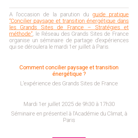
2019
2020
A l’occasion de la parution du
guide pratique
2021
“Concilier paysage et transition énergétique dans
les Grands Sites de France – Stratégies et
2018
méthode”
, le Réseau des Grands Sites de France
2017
organise un séminaire de partage d’expériences
2016
qui se déroulera le mardi 1er juillet à Paris.
2015
2014
Comment concilier paysage et transition
2012
énergétique ?
2013
L'expérience des Grands Sites de France
2011
2010
Mardi 1er juillet 2025 de 9h30 à 17h30
2009
Séminaire en présentiel à l'Académie du Climat, à
2008
Paris
2007
2006