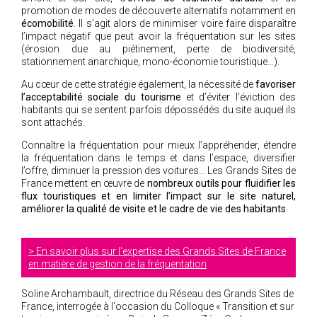
promotion de modes de découverte alternatifs notamment en
écomobilité
. Il s’agit alors de minimiser voire faire disparaître
l’impact négatif que peut avoir la fréquentation sur les sites
(érosion due au piétinement, perte de biodiversité,
stationnement anarchique, mono-économie touristique…).
Au cœur de cette stratégie également, la nécessité de
favoriser
l’acceptabilité sociale du tourisme
et d’éviter l’éviction des
habitants qui se sentent parfois dépossédés du site auquel ils
sont attachés.
Connaître la fréquentation pour mieux l’appréhender, étendre
la fréquentation dans le temps et dans l’espace, diversifier
l’offre, diminuer la pression des voitures… Les Grands Sites de
France mettent en œuvre de
nombreux outils pour fluidifier les
flux touristiques et en limiter l’impact sur le site naturel,
améliorer la qualité de visite et le cadre de vie des habitants
.
En savoir plus sur l'expertise des Grands Sites de France
en matière de gestion de la fréquentation
Soline Archambault, directrice du Réseau des Grands Sites de
France, interrogée à l'occasion du Colloque « Transition et sur