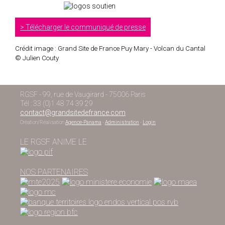
Télécharger le communiqué de presse
Crédit image : Grand Site de France Puy Mary - Volcan du Cantal
© Julien Couty
RGSF - 99, rue de Vaugirard - 75006 Paris
Tél : 33 (0)1 48 74 39 29
contact@grandsitedefrance.com
Création/Réalisation
Agence-Panama
-
Administration
-
Login
LE RGSF ANIME LE
NOS PARTENAIRES