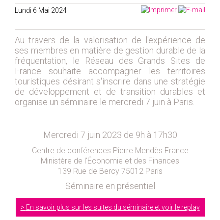
2019
Lundi 6 Mai 2024
2020
2021
Au travers de la valorisation de l'expérience de
2018
ses membres en matière de gestion durable de la
2017
fréquentation, le Réseau des Grands Sites de
France souhaite accompagner les territoires
2016
touristiques désirant s'inscrire dans une stratégie
2015
de développement et de transition durables et
organise un séminaire le mercredi 7 juin à Paris.
2014
2012
2013
Mercredi 7 juin 2023 de 9h à 17h30
2011
Centre de conférences Pierre Mendès France
2010
Ministère de l'Économie et des Finances
139 Rue de Bercy 75012 Paris
2009
Séminaire en présentiel
2008
2007
En savoir plus sur les suites du séminaire et voir le replay
2006