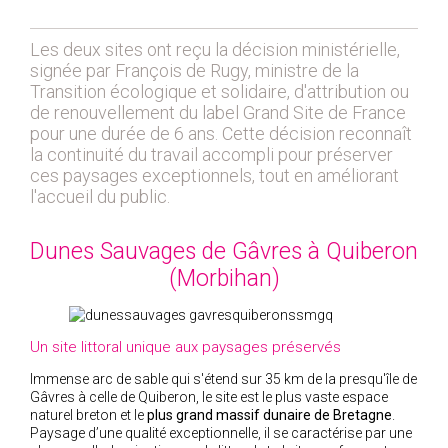
2018
Les deux sites ont reçu la décision ministérielle,
2017
signée par François de Rugy, ministre de la
2016
Transition écologique et solidaire, d'attribution ou
de renouvellement du label Grand Site de France
2015
pour une durée de 6 ans. Cette décision reconnaît
2014
la continuité du travail accompli pour préserver
2012
ces paysages exceptionnels, tout en améliorant
l'accueil du public.
2013
2011
Dunes Sauvages de Gâvres à Quiberon
2010
(Morbihan)
2009
2008
2007
Un site littoral unique aux paysages préservés
2006
Immense arc de sable qui s'étend sur 35 km de la presqu'île de
Gâvres à celle de Quiberon, le site est le plus vaste espace
2005
naturel breton et le
plus grand massif dunaire de Bretagne
.
2004
Paysage d’une qualité exceptionnelle, il se caractérise par une