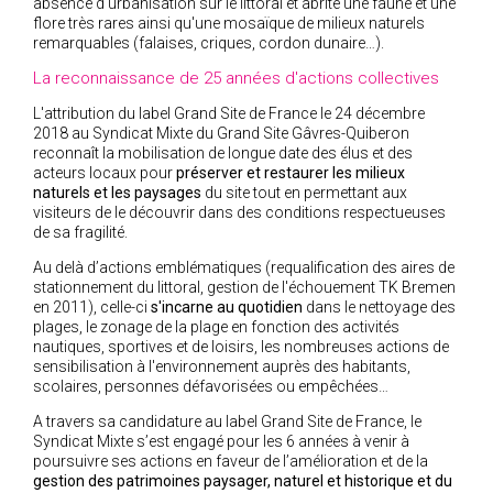
absence d'urbanisation sur le littoral et abrite une faune et une
flore très rares ainsi qu'une mosaïque de milieux naturels
remarquables (falaises, criques, cordon dunaire…).
La reconnaissance de 25 années d'actions collectives
L'attribution du label Grand Site de France le 24 décembre
2018 au Syndicat Mixte du Grand Site Gâvres-Quiberon
reconnaît la mobilisation de longue date des élus et des
acteurs locaux pour
préserver et restaurer les milieux
naturels et les paysages
du site tout en permettant aux
visiteurs de le découvrir dans des conditions respectueuses
de sa fragilité.
Au delà d’actions emblématiques (requalification des aires de
stationnement du littoral, gestion de l'échouement TK Bremen
en 2011), celle-ci
s'incarne au quotidien
dans le nettoyage des
plages, le zonage de la plage en fonction des activités
nautiques, sportives et de loisirs, les nombreuses actions de
sensibilisation à l'environnement auprès des habitants,
scolaires, personnes défavorisées ou empêchées…
A travers sa candidature au label Grand Site de France, le
Syndicat Mixte s’est engagé pour les 6 années à venir à
poursuivre ses actions en faveur de l’amélioration et de la
gestion des patrimoines paysager, naturel et historique et du