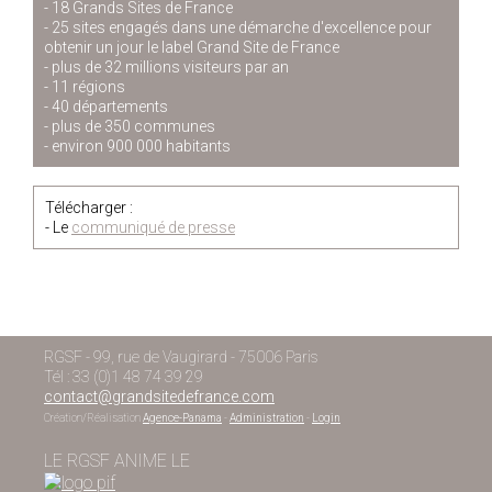
- 18 Grands Sites de France
- 25 sites engagés dans une démarche d'excellence pour
obtenir un jour le label Grand Site de France
- plus de 32 millions visiteurs par an
- 11 régions
- 40 départements
- plus de 350 communes
- environ 900 000 habitants
Télécharger :
- Le
communiqué de presse
RGSF - 99, rue de Vaugirard - 75006 Paris
Tél : 33 (0)1 48 74 39 29
contact@grandsitedefrance.com
Création/Réalisation
Agence-Panama
-
Administration
-
Login
LE RGSF ANIME LE