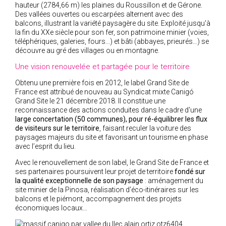
hauteur (2784,66 m) les plaines du Roussillon et de Gérone.
Des vallées ouvertes ou escarpées alternent avec des
balcons, illustrant la variété paysagère du site. Exploité jusqu'à
la fin du XXe siècle pour son fer, son patrimoine minier (voies,
téléphériques, galeries, fours...) et bâti (abbayes, prieurés…) se
découvre au gré des villages ou en montagne.
Une vision renouvelée et partagée pour le territoire
Obtenu une première fois en 2012, le label Grand Site de
France est attribué de nouveau au Syndicat mixte Canigó
Grand Site le 21 décembre 2018. Il constitue une
reconnaissance des actions conduites dans le cadre d'une
large concertation (50 communes), pour ré-équilibrer les flux
de visiteurs sur le territoire
, faisant reculer la voiture des
paysages majeurs du site et favorisant un tourisme en phase
avec l’esprit du lieu.
Avec le renouvellement de son label, le Grand Site de France et
ses partenaires poursuivent leur projet de territoire
fondé sur
la qualité exceptionnelle de son paysage
: aménagement du
site minier de la Pinosa, réalisation d'éco-itinéraires sur les
balcons et le piémont, accompagnement des projets
économiques locaux…