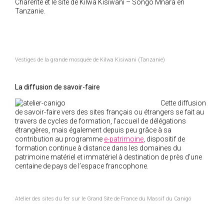
Charente et le site de Kilwa Kisiwani – Songo Mnara en
2005
Tanzanie.
2004
Vestiges de la grande mosquée de Kilwa Kisiwani (Tanzanie)
La diffusion de savoir-faire
Cette diffusion
de savoir-faire vers des sites français ou étrangers se fait au
travers de cycles de formation, l’accueil de délégations
étrangères, mais également depuis peu grâce à sa
contribution au programme
e-patrimoine
, dispositif de
formation continue à distance dans les domaines du
patrimoine matériel et immatériel à destination de près d’une
centaine de pays de l’espace francophone.
Atelier des sites du fer sur le Grand Site de France du Massif du Canigó