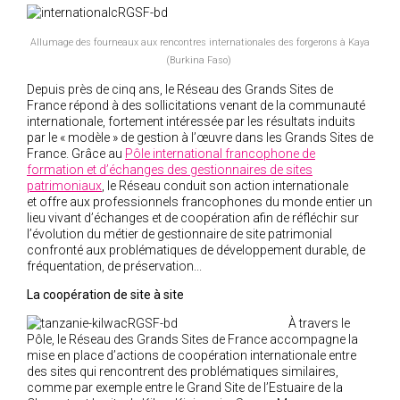
2019
2020
Allumage des fourneaux aux rencontres internationales des forgerons à Kaya
2021
(Burkina Faso)
2018
Depuis près de cinq ans, le Réseau des Grands Sites de
France répond à des sollicitations venant de la communauté
2017
internationale, fortement intéressée par les résultats induits
2016
par le « modèle » de gestion à l’œuvre dans les Grands Sites de
France. Grâce au
Pôle international francophone de
2015
formation et d’échanges des gestionnaires de sites
2014
patrimoniaux
, le Réseau conduit son action internationale
et offre aux professionnels francophones du monde entier un
2012
lieu vivant d’échanges et de coopération afin de réfléchir sur
l’évolution du métier de gestionnaire de site patrimonial
2013
confronté aux problématiques de développement durable, de
2011
fréquentation, de préservation...
2010
La coopération de site à site
2009
À travers le
Pôle, le Réseau des Grands Sites de France accompagne la
2008
mise en place d’actions de coopération internationale entre
2007
des sites qui rencontrent des problématiques similaires,
comme par exemple entre le Grand Site de l’Estuaire de la
2006