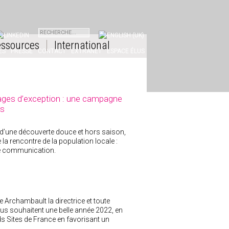
INKEDIN
ssources
International
ES
PRESSE
CONTACT
EXTRANET
ESPACE ÉLUS
sages d’exception : une campagne
rs
lés d’une découverte douce et hors saison,
a rencontre de la population locale :
de communication.
ne Archambault la directrice et toute
us souhaitent une belle année 2022, en
ds Sites de France en favorisant un