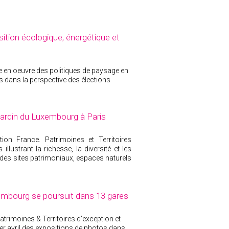
ition écologique, énergétique et
e en oeuvre des politiques de paysage en
s dans la perspective des élections
 jardin du Luxembourg à Paris
tion France. Patrimoines et Territoires
llustrant la richesse, la diversité et les
 des sites patrimoniaux, espaces naturels
uxembourg se poursuit dans 13 gares
atrimoines & Territoires d’exception et
r avril des expositions de photos dans