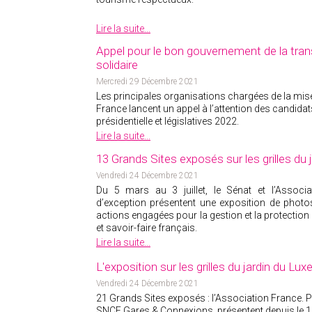
Lire la suite...
Appel pour le bon gouvernement de la trans
solidaire
Mercredi 29 Décembre 2021
Les principales organisations chargées de la mis
France lancent un appel à l’attention des candidat
présidentielle et législatives 2022.
Lire la suite...
13 Grands Sites exposés sur les grilles du
Vendredi 24 Décembre 2021
Du 5 mars au 3 juillet, le Sénat et l’Associa
d’exception présentent une exposition de photos i
actions engagées pour la gestion et la protection
et savoir-faire français.
Lire la suite...
L'exposition sur les grilles du jardin du L
Vendredi 24 Décembre 2021
21 Grands Sites exposés : l’Association France. P
SNCF Gares & Connexions, présentent depuis le 1e