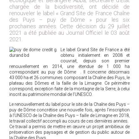
écologique et Bérangère Abba, secrétaire d’État
chargée de la biodiversité, ont décidé de
2018
renouveler le label « Grand Site de France Chaîne
2017
des Puys – puy de Dôme » pour les six
2016
prochaines années. Cette décision du 29 juillet
2021 a été publiée au Journal Officiel le 03 août
2015
2021.
2014
Le label Grand Site de France a été
2012
obtenu initialement en 2008 et
couvrait, depuis son premier
2013
renouvellement en 2014, une étendue de 1 000 ha
2011
correspondant au puy de Dôme . Il concerne désormais
43 000 ha et 26 communes composant la Chaîne des Puys, le
2010
plateau des Dômes et la faille de la Limagne. Ce périmètre
2009
correspond, exception faite de la montagne de la Serre, à celui
inscrit au patrimoine mondial de l’UNESCO.
2008
Le renouvellement du label pour le site de la Chaîne des Puys –
2007
puy de Dôme concrétise une nouvelle fois, après l’inscription
2006
à l’UNESCO de la Chaîne des Puys – faille de Limagne en 2018,
le travail collectif accompli au cours de ces dernières années.
2005
Ce travail a permis de mettre en œuvre un projet ambitieux de
préservation des paysages et de gestion du public autour de
2004
la Chaîne des Puys.