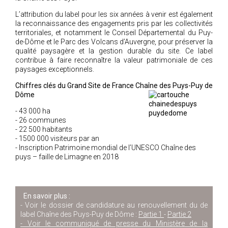
L’attribution du label pour les six années à venir est également
la reconnaissance des engagements pris par les collectivités
territoriales, et notamment le Conseil Départemental du Puy-
de-Dôme et le Parc des Volcans d’Auvergne, pour préserver la
qualité paysagère et la gestion durable du site. Ce label
contribue à faire reconnaître la valeur patrimoniale de ces
paysages exceptionnels.
Chiffres clés du Grand Site de France Chaîne des Puys-Puy de
Dôme
- 43 000 ha
- 26 communes
- 22 500 habitants
- 1500 000 visiteurs par an
- Inscription Patrimoine mondial de l’UNESCO Chaîne des
puys – faille de Limagne en 2018
En savoir plus :
- Voir le dossier de candidature au renouvellement du de
label Chaîne des Puys-Puy de Dôme :
Partie 1
-
Partie 2
- Voir le communiqué de presse du Ministère de la