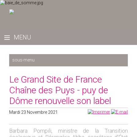
Récemment
Le Grand Site de France
2025
Chaîne des Puys - puy de
2024
Dôme renouvelle son label
2023
2022
Mardi 23 Novembre 2021
2019
2020
Barbara Pompili, ministre de la Transition
2021