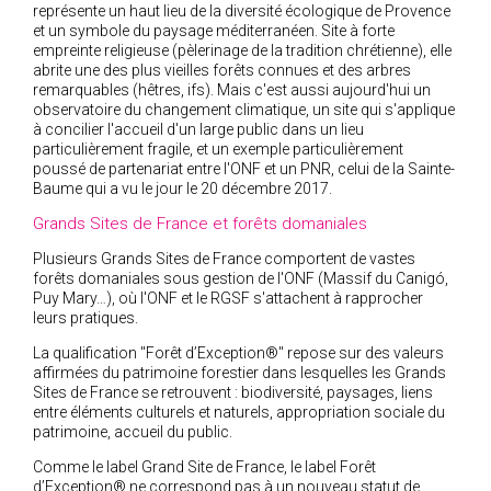
représente un haut lieu de la diversité écologique de Provence
et un symbole du paysage méditerranéen. Site à forte
empreinte religieuse (pèlerinage de la tradition chrétienne), elle
abrite une des plus vieilles forêts connues et des arbres
remarquables (hêtres, ifs). Mais c'est aussi aujourd'hui un
observatoire du changement climatique, un site qui s'applique
à concilier l'accueil d'un large public dans un lieu
particulièrement fragile, et un exemple particulièrement
poussé de partenariat entre l'ONF et un PNR, celui de la Sainte-
Baume qui a vu le jour le 20 décembre 2017.
Grands Sites de France et forêts domaniales
Plusieurs Grands Sites de France comportent de vastes
forêts domaniales sous gestion de l'ONF (Massif du Canigó,
Puy Mary…), où l'ONF et le RGSF s'attachent à rapprocher
leurs pratiques.
La qualification "Forêt d’Exception®" repose sur des valeurs
affirmées du patrimoine forestier dans lesquelles les Grands
Sites de France se retrouvent : biodiversité, paysages, liens
entre éléments culturels et naturels, appropriation sociale du
patrimoine, accueil du public.
Comme le label Grand Site de France, le label Forêt
d’Exception® ne correspond pas à un nouveau statut de