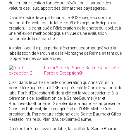
du territoire, gestion fondée sur révélation et partage des
valeurs des lieux, apport des démarches paysagères…
Dans le cadre de ce partenariat, le RGSF siège au comité
national d'orientation du label Forêt d’Exception® depuis sa
création. Il a contribué à l'élaboration de la charte du label, et à
une réflexion méthodologique en vue d’une évaluation
nationale de la démarche.
Au plan local il a plus particulièrement accompagné vers la
labellisation de Verdun et de la Montagne de Reims en tant que
rapporteur des candidatures.
La forêt de la Sainte-Baume labellisée
Forêt d'Exception®
C'est dans le cadre de cette coopération qu'Anne Vourc'h,
conseillère auprès du RGSF, a représenté le Comité national du
label Forêt d'Exception"® dont elle est la vice-présidente, à la
cérémonie de labellisation de la Sainte-Baume (Var et
Bouches-du-Rhône) le 12 septembre, à laquelle était présente
Christian Dubreuil, directeur général de l'ONF, Michel Gros,
président du Parc naturel régional de la Sainte-Baume et Gilles
Rastello, maire du Plan d'Aups-Sainte-Baume.
Dixième forêt à recevoir ce label, la forêt de la Sainte-Baume