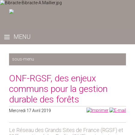
Récemment
ONF-RGSF, des enjeux
2025
communs pour la gestion
2024
durable des forêts
2023
2022
Mercredi 17 Avril 2019
2019
2020
Le Réseau des Grands Sites de France (RGSF) et
2021