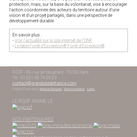
protection, mais, sur la base du volontariat, vise à encourager
l'action coordonnée des acteurs du territoire autour d'une
vision et d'un projet partagés, dans une perspective de
développement durable.
En savoir plus :
-
Voir l'actualité sur le site internet de l'ONF
-
Le label Forêt d’Exception® Forêt d’Exception®
RGSF - 99, rue de Vaugirard - 75006 Paris
Tél : 33 (0)1 48 74 39 29
contact@grandsitedefrance.com
Création/Réalisation
Agence-Panama
-
Administration
-
Login
LE RGSF ANIME LE
NOS PARTENAIRES