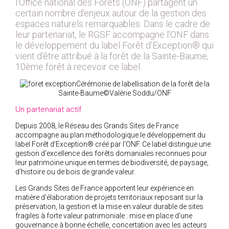
l'Office national des Forêts (ONF) partagent un
certain nombre d'enjeux autour de la gestion des
2018
espaces naturels remarquables. Dans le cadre de
2017
leur partenariat, le RGSF accompagne l'ONF dans
2016
le développement du label Forêt d’Exception® qui
vient d'être attribué à la forêt de la Sainte-Baume,
2015
10ème forêt à recevoir ce label.
2014
Cérémonie de labellisation de la forêt de la
2012
Sainte-Baume©Valérie Soddu/ONF
2013
Un partenariat actif
2011
Depuis 2008, le Réseau des Grands Sites de France
2010
accompagne au plan méthodologique le développement du
label Forêt d’Exception® créé par l'ONF. Ce label distingue une
2009
gestion d'excellence des forêts domaniales reconnues pour
2008
leur patrimoine unique en termes de biodiversité, de paysage,
d'histoire ou de bois de grande valeur.
2007
Les Grands Sites de France apportent leur expérience en
2006
matière d'élaboration de projets territoriaux reposant sur la
2005
préservation, la gestion et la mise en valeur durable de sites
fragiles à forte valeur patrimoniale : mise en place d'une
2004
gouvernance à bonne échelle, concertation avec les acteurs