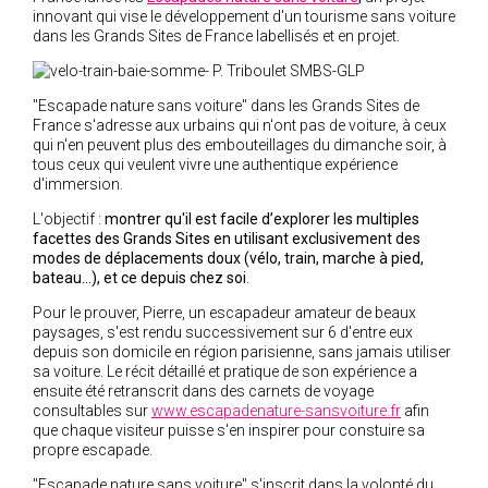
innovant qui vise le développement d'un tourisme sans voiture
2018
dans les Grands Sites de France labellisés et en projet.
2017
2016
"Escapade nature sans voiture" dans les Grands Sites de
2015
France s'adresse aux urbains qui n'ont pas de voiture, à ceux
qui n'en peuvent plus des embouteillages du dimanche soir, à
2014
tous ceux qui veulent vivre une authentique expérience
2012
d'immersion.
2013
L'objectif :
montrer qu'il est facile d’explorer les multiples
facettes des Grands Sites en utilisant exclusivement des
2011
modes de déplacements doux (vélo, train, marche à pied,
bateau…), et ce depuis chez soi
2010
.
2009
Pour le prouver, Pierre, un escapadeur amateur de beaux
paysages, s'est rendu successivement sur 6 d'entre eux
2008
depuis son domicile en région parisienne, sans jamais utiliser
sa voiture. Le récit détaillé et pratique de son expérience a
2007
ensuite été retranscrit dans des carnets de voyage
2006
consultables sur
www.escapadenature-sansvoiture.fr
afin
que chaque visiteur puisse s'en inspirer pour constuire sa
2005
propre escapade.
2004
"Escapade nature sans voiture" s'inscrit dans la volonté du