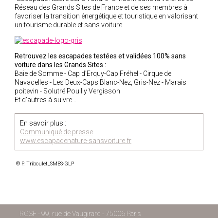
Réseau des Grands Sites de France et de ses membres à
favoriser la transition énergétique et touristique en valorisant
un tourisme durable et sans voiture.
Retrouvez les escapades testées et validées 100% sans
voiture dans les Grands Sites :
Baie de Somme - Cap d'Erquy-Cap Fréhel - Cirque de
Navacelles - Les Deux-Caps Blanc-Nez, Gris-Nez - Marais
poitevin - Solutré Pouilly Vergisson
Et d'autres à suivre…
En savoir plus :
Communiqué de presse
www.escapadenature-sansvoiture.fr
© P. Triboulet_SMBS-GLP
RGSF - 99, rue de Vaugirard - 75006 Paris