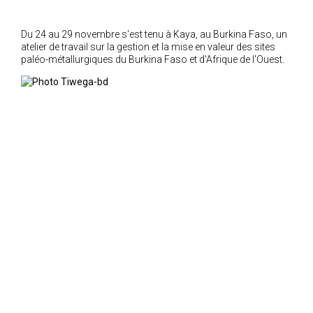
2018
Du 24 au 29 novembre s'est tenu à Kaya, au Burkina Faso, un
2017
atelier de travail sur la gestion et la mise en valeur des sites
2016
paléo-métallurgiques du Burkina Faso et d'Afrique de l'Ouest.
2015
2014
2012
2013
2011
2010
2009
2008
2007
2006
2005
2004