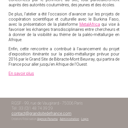
auprès des autorités coutumières, des jeunes et des écoles.
De plus, l'atelier a été l'occasion d'avancer sur les projets de
coopération scientifique et culturelle avec le Burkina Faso,
avec la présentation de la plateforme
MetalAfrica
qui vise à
favoriser les échanges transdisciplinaires entre chercheurs et
à donner de la visibilité au thème de la paléo-métallurgie en
Afrique.
Enfin, cette rencontre a contribué à l'avancement du projet
d'exposition itinérante sur la paléo-métallurgie prévue pour
2016 par le Grand Site de Bibracte-Mont Beuvray, qui partira de
France pour aller jusqu'en Afrique de l'Ouest.
En savoir plus
RGSF - 99, rue de Vaugirard - 75006 Paris
Tél : 33 (0)1 48 74 39 29
contact@grandsitedefrance.com
Création/Réalisation
Agence-Panama
-
Administration
-
Login