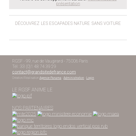
présentation
DÉCOUVREZ
LES ESCAPADES NATURE
SANS VOITURE
RGSF - 99, rue de Vaugirard - 75006 Paris
Tél : 33 (0)1 48 74 39 29
contact@grandsitedefrance.com
Création/Réalisation
Agence-Panama
-
Administration
-
Login
LE RGSF ANIME LE
NOS PARTENAIRES