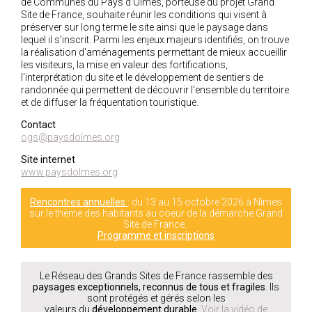
de Communes du Pays d’Olmes, porteuse du projet Grand
Site de France, souhaite réunir les conditions qui visent à
préserver sur long terme le site ainsi que le paysage dans
lequel il s'inscrit. Parmi les enjeux majeurs identifiés, on trouve
la réalisation d'aménagements permettant de mieux accueillir
les visiteurs, la mise en valeur des fortifications,
l'interprétation du site et le développement de sentiers de
randonnée qui permettent de découvrir l'ensemble du territoire
et de diffuser la fréquentation touristique.
Contact
ogs@paysdolmes.org
Site internet
www.paysdolmes.org
Rencontres annuelles
: du 13 au 15 octobre 2026 à Nîmes
sur le thème des habitants au coeur de la démarche Grand
Site de France.
Programme et inscriptions
Le Réseau des Grands Sites de France rassemble des
paysages exceptionnels, reconnus de tous et fragiles
. Ils
sont protégés et gérés selon les
valeurs du
développement durable
.
Voir la vidéo de