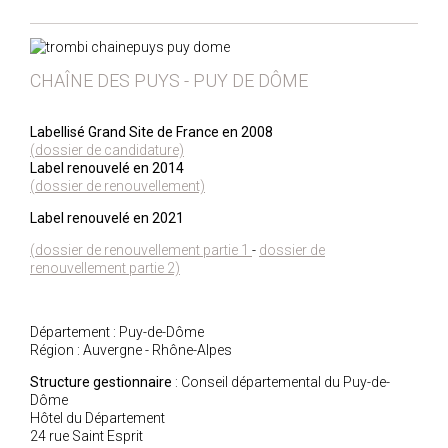
Les Actes des Rencontres annuelles des Grands Sites
Le fil des Grands Sites
Etudes et guides pratiques
CHAÎNE DES PUYS - PUY DE DÔME
Collection Grands Sites de France
Petit traité des Grands Sites
Labellisé Grand Site de France en 2008
(dossier de candidature)
Autres publications
Label renouvelé en 2014
Portraits vidéo d'acteurs des Grands Sites
(dossier de renouvellement)
Référentiel métiers
Label renouvelé en 2021
(dossier de renouvellement partie 1
-
dossier de
renouvellement partie 2)
Département : Puy-de-Dôme
Région : Auvergne - Rhône-Alpes
Structure gestionnaire
: Conseil départemental du Puy-de-
Dôme
Hôtel du Département
24 rue Saint Esprit