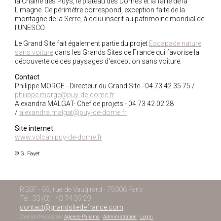
la Chaîne des Puys, le plateau des Dômes et la faille de la
Limagne. Ce périmètre correspond, exception faite de la
montagne de la Serre, à celui inscrit au patrimoine mondial de
l’UNESCO.
Le Grand Site fait également partie du projet
Escapade nature
sans voiture
dans les Grands Sites de France qui favorise la
découverte de ces paysages d'exception sans voiture.
Contact
Philippe MORGE - Directeur du Grand Site - 04 73 42 35 75 /
philippe.morge@puy-de-dome.fr
Alexandra MALGAT- Chef de projets - 04 73 42 02 28
/
alexandra.malgat@puy-de-dome.fr
Site internet
www.volcan.puy-de-dome.fr
© G. Fayet
RGSF - 99, rue de Vaugirard - 75006 Paris
Tél : 33 (0)1 48 74 39 29
contact@grandsitedefrance.com
Création/Réalisation
Agence-Panama
-
Administration
-
Login