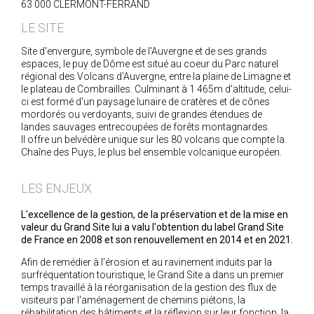
63 000 CLERMONT-FERRAND
LE SITE
Site d'envergure, symbole de l'Auvergne et de ses grands
espaces, le puy de Dôme est situé au coeur du Parc naturel
régional des Volcans d'Auvergne, entre la plaine de Limagne et
le plateau de Combrailles. Culminant à 1 465m d'altitude, celui-
ci est formé d'un paysage lunaire de cratères et de cônes
mordorés ou verdoyants, suivi de grandes étendues de
landes sauvages entrecoupées de forêts montagnardes.
Il offre un belvédère unique sur les 80 volcans que compte la
Chaîne des Puys, le plus bel ensemble volcanique européen.
LES ENJEUX
L'excellence de la gestion, de la préservation et de la mise en
valeur du Grand Site lui a valu l'obtention du label Grand Site
de France en 2008 et son renouvellement en 2014 et en 2021.
Afin de remédier à l’érosion et au ravinement induits par la
surfréquentation touristique, le Grand Site a dans un premier
temps travaillé à la réorganisation de la gestion des flux de
visiteurs par l'aménagement de chemins piétons, la
réhabilitation des bâtiments et la réflexion sur leur fonction, la