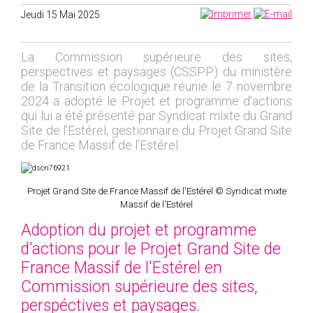
2019
Jeudi 15 Mai 2025
2020
2021
La Commission supérieure des sites,
2018
perspectives et paysages (CSSPP) du ministère
2017
de la Transition écologique réunie le 7 novembre
2024 a adopté le Projet et programme d’actions
2016
qui lui a été présenté par Syndicat mixte du Grand
2015
Site de l’Estérel, gestionnaire du Projet Grand Site
de France Massif de l’Estérel.
2014
2012
2013
Projet Grand Site de France Massif de l'Estérel © Syndicat mixte
2011
Massif de l'Estérel
2010
Adoption du projet et programme
d'actions pour le Projet Grand Site de
2009
France Massif de l'Estérel en
2008
Commission supérieure des sites,
2007
perspéctives et paysages.
2006