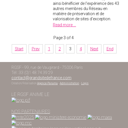
ainsi bénéficier de l'expérience des 43
autres membres du Réseau en
matière de préservation et de
valorisation de sites d'exception.
Read more ...
Page 3 of 4
Start
Prev
1
2
3
4
Next
End
RGSF - 99, rue de Vaugirard - 75006 Paris
Tél : 33 (0)1 48 74 39 29
contact@grandsitedefrance.com
Création/Réalisation
Agence-Panama
-
Administration
-
Login
LE RGSF ANIME LE
NOS PARTENAIRES