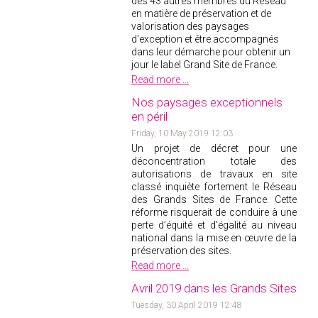
des 43 autres membres du Réseau
en matière de préservation et de
2018
valorisation des paysages
2017
d'exception et être accompagnés
dans leur démarche pour obtenir un
2016
jour le label Grand Site de France.
2015
Read more ...
2014
Nos paysages exceptionnels
en péril
2012
Friday, 10 May 2019 12:03
2013
Un projet de décret pour une
2011
déconcentration totale des
autorisations de travaux en site
2010
classé inquiète fortement le Réseau
des Grands Sites de France. Cette
2009
réforme risquerait de conduire à une
2008
perte d’équité et d'égalité au niveau
national dans la mise en œuvre de la
2007
préservation des sites.
2006
Read more ...
2005
Avril 2019 dans les Grands Sites
2004
Tuesday, 30 April 2019 12:48