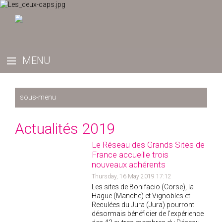
Récemment
Actualités 2019
2025
Le Réseau des Grands Sites de
2024
France accueille trois
2023
nouveaux adhérents
2022
Thursday, 16 May 2019 17:12
Les sites de Bonifacio (Corse), la
2019
Hague (Manche) et Vignobles et
2020
Reculées du Jura (Jura) pourront
désormais bénéficier de l'expérience
2021