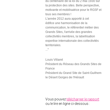
du centenaire de la loi du 2 mai 1930 sur
la protection des sites. Belle perspective,
motivante et mobilisatrice pour le RGSF et
tous ses membres !
L'année 2012 aura apporté à cet
édifice une harmonisation de la
communication, le référentiel métier des
Grands Sites, l'arrivée des grandes
collectivités membres, la labellisation
expertise internationale des collectivités
territoriales.
..."
Louis Villaret
Président du Réseau des Grands Sites de
France
Président du Grand Site de Saint-Guilhem
le Désert Gorges de l'Hérault
Vous pouvez
télécharger le rapport
ou le lire en ligne ci-dessous :