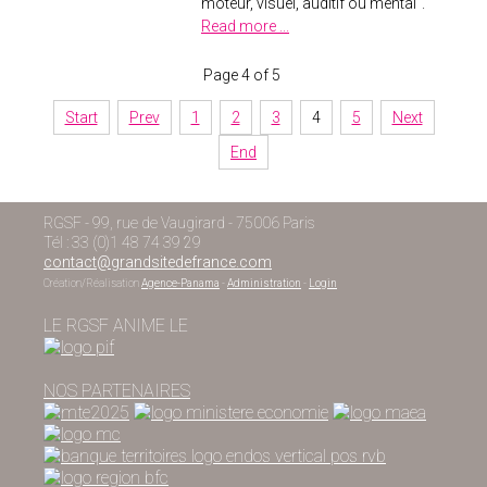
moteur, visuel, auditif ou mental".
Read more ...
Page 4 of 5
Start
Prev
1
2
3
4
5
Next
End
RGSF - 99, rue de Vaugirard - 75006 Paris
Tél : 33 (0)1 48 74 39 29
contact@grandsitedefrance.com
Création/Réalisation
Agence-Panama
-
Administration
-
Login
LE RGSF ANIME LE
NOS PARTENAIRES