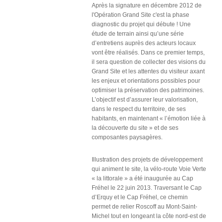
Après la signature en décembre 2012 de
2018
l'Opération Grand Site c'est la phase
diagnostic du projet qui débute !
Une
2017
étude de terrain ainsi qu’une série
2016
d’entretiens auprès des acteurs locaux
vont être réalisés. Dans ce premier temps,
2015
il sera question de collecter des visions du
2014
Grand Site et les attentes du visiteur axant
les enjeux et orientations possibles pour
2012
optimiser la préservation des patrimoines.
2013
L’objectif est d’assurer leur valorisation,
dans le respect du territoire, de ses
2011
habitants, en maintenant « l’émotion liée à
2010
la découverte du site » et de ses
composantes paysagères.
2009
2008
Illustration des projets de développement
2007
qui animent le site, la vélo-route Voie Verte
« la littorale » a été inaugurée au Cap
2006
Fréhel le 22 juin 2013. Traversant le Cap
d’Erquy et le Cap Fréhel, ce chemin
2005
permet de relier Roscoff au Mont-Saint-
2004
Michel tout en longeant la côte nord-est de