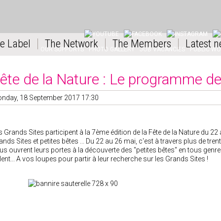
YOUTUBE
FACEBOOK
INSTAGRAM
LI
e Label
The Network
The Members
Latest n
OUR SUPPORTS
PHOTO GALLERY
JOB VACANCIES
PUBLIC W
ête de la Nature : Le programme d
nday, 18 September 2017 17:30
s Grands Sites participent à la 7ème édition de la Fête de la Nature du 22
ands Sites et petites bêtes ... Du 22 au 26 mai, c'est à travers plus de tr
us ouvrent leurs portes à la découverte des "petites bêtes" en tous genres.
lent... A vos loupes pour partir à leur recherche sur les Grands Sites !