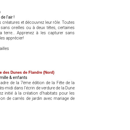
)
e l'air !
s créatures et découvrez leur rôle. Toutes
 sans oreilles ou à deux têtes, certaines
a terre... Apprenez à les capturer sans
les apprécier!
illes
e des Dunes de Flandre (Nord)
amille & enfants
adre de la 7ème édition de la Fête de la
rès-midi dans l'écrin de verdure de la Dune
 initié à la création d'habitats pour les
ation de carrés de jardin avec mariage de