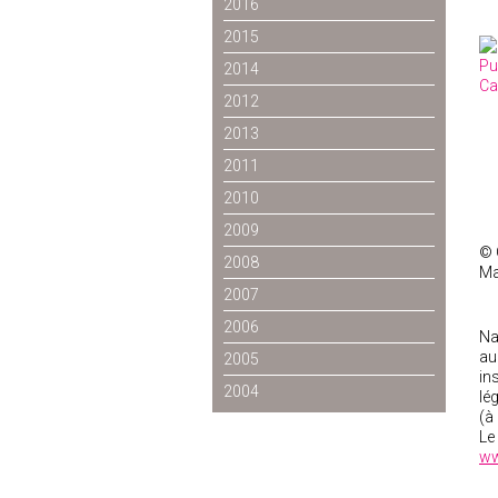
2016
2015
2014
2012
2013
2011
2010
2009
© 
2008
Ma
2007
2006
Na
au
2005
in
2004
lé
(à
Le
ww