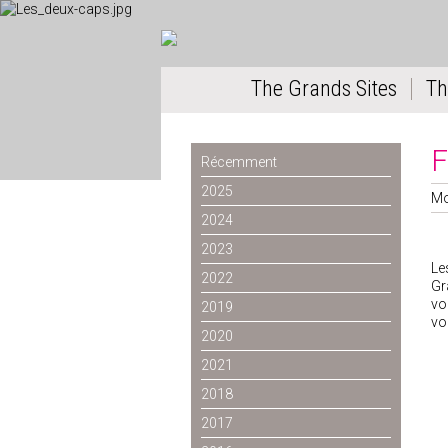
The Grands Sites
Th
F
Récemment
2025
Mo
2024
2023
Le
2022
Gr
vo
2019
vo
2020
2021
2018
2017