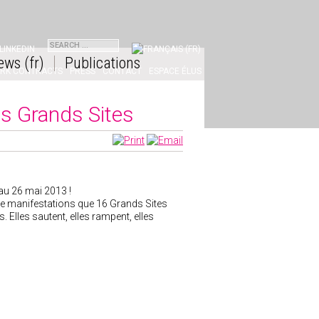
NKEDIN
ews (fr)
Publications
ORK CONTRACTS
PRESS
CONTACT
ESPACE ÉLUS
es Grands Sites
 au 26 mai 2013 !
ente manifestations que 16 Grands Sites
 Elles sautent, elles rampent, elles