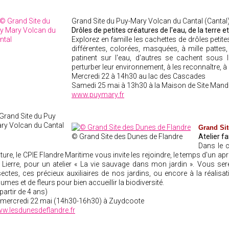
Grand Site du Puy-Mary Volcan du Cantal (Cantal
Drôles de petites créatures de l'eau, de la terre et d
Explorez en famille les cachettes de drôles petite
différentes, colorées, masquées, à mille pattes,
patinent sur l'eau, d'autres se cachent sous l
perturber leur environnement, à les reconnaître, à 
Mercredi 22 à 14h30 au lac des Cascades
Samedi 25 mai à 13h30 à la Maison de Site Manda
www.puymary.fr
Grand Site du Puy
ry Volcan du Cantal
Grand
Sit
© Grand Site des Dunes de Flandre
Atelier f
Dans le c
ture, le CPIE Flandre Maritime vous invite les rejoindre, le temps d'un ap
 Lierre, pour un atelier « La vie sauvage dans mon jardin ». Vous serez
sectes, ces précieux auxiliaires de nos jardins, ou encore à la réalis
gumes et de fleurs pour bien accueillir la biodiversité.
 partir de 4 ans)
 mercredi 22 mai (14h30-16h30) à Zuydco
ote
w.lesdunesdeflandre.fr