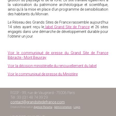
gestion du paysage et de la forêt. Le site travaille également à
la valorisation du patrimoine archéologique et scientifique,
ainsi qu'à la mise en place d'un programme de sensibilisation
des habitants du Morvan.
Le Réseau des Grands Sites de France rassemble aujourd'hui
14 sites ayant reçu le
label Grand Site de France
et 26 sites
engagés dans une démarche de développement durable pour
l'obtenir un jour.
Voir le communiqué de presse du Grand Site de France
Bibracte - Mont Beuvray
Voir la décision ministérielle du renouvellement du label
Voir le communiqué de presse du Ministère
RGSF - 99, rue de Vaugirard - 75006 Paris
Tél : 33 (0)1 48 74 39 29
contact@grandsitedefrance.com
Création/Réalisation
Agence-Panama
-
Administration
-
Login