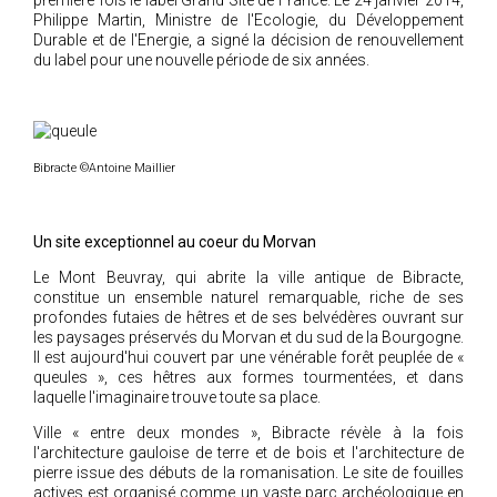
première fois le label Grand Site de France. Le 24 janvier 2014,
Philippe Martin, Ministre de l'Ecologie, du Développement
2018
Durable et de l'Energie, a signé la décision de renouvellement
2017
du label pour une nouvelle période de six années.
2016
2015
2014
Bibracte ©Antoine Maillier
2012
2013
Un site exceptionnel au coeur du Morvan
2011
Le Mont Beuvray, qui abrite la ville antique de Bibracte,
2010
constitue un ensemble naturel remarquable, riche de ses
2009
profondes futaies de hêtres et de ses belvédères ouvrant sur
les paysages préservés du Morvan et du sud de la Bourgogne.
2008
Il est aujourd'hui couvert par une vénérable forêt peuplée de «
queules », ces hêtres aux formes tourmentées, et dans
2007
laquelle l'imaginaire trouve toute sa place.
2006
Ville « entre deux mondes », Bibracte révèle à la fois
2005
l'architecture gauloise de terre et de bois et l'architecture de
pierre issue des débuts de la romanisation. Le site de fouilles
2004
actives est organisé comme un vaste parc archéologique en