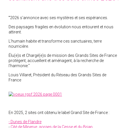
2018
2017
"
2026 s’annonce avec ses mystères et ses espérances.
2016
Des paysages fragiles en évolution nous entourent et nous
2015
attirent.
2014
L’humain habite et transforme ces sanctuaires, terre
nourricière.
2012
Élu(e)s et Chargé(e)s de mission des Grands Sites de France
2013
protègent, accueillent et aménagent, à la recherche de
2011
l’harmonie.
"
2010
Louis Villaret, Président du Réseau des Grands Sites de
France
2009
2008
2007
2006
En 2025, 2 sites ont obtenu le label Grand Site de France :
2005
- Dunes de Flandre
2004
-
Cité de Minerve, gorges de la Cesse et du Brian