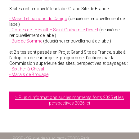
3 sites ont renouvelé leur label Grand Site de France :
- Massif et balcons du Canigó
(deuxième renouvellement de
label)
- Gorges de l'Hérault – Saint-Guilhem-le-Désert
(deuxième
renouvellement de label)
- Baie de Somme
(deuxième renouvellement de label)
et 2 sites sont passés en Projet Grand Site de France, suite à
l'adoption de leur projet et programme d’actions par la
Commission supérieure des sites, perspectives et paysages :
-
Sixt-Fer-à-Cheval
- Marais de Brouage
Plus d'informations sur les moments forts 2025 et les
perspectives 2026 ici
RGSF - 99, rue de Vaugirard - 75006 Paris