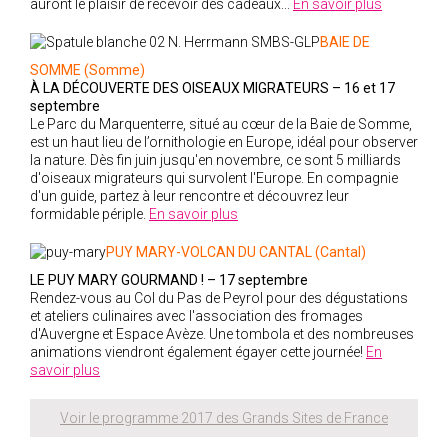
auront le plaisir de recevoir des cadeaux...
En savoir plus
BAIE DE
SOMME (Somme)
À LA DÉCOUVERTE DES OISEAUX MIGRATEURS
– 16 et 17
septembre
Le Parc du Marquenterre, situé au cœur de la Baie de Somme,
est un haut lieu de l’ornithologie en Europe, idéal pour observer
la nature. Dès fin juin jusqu'en novembre, ce sont 5 milliards
d'oiseaux migrateurs qui survolent l'Europe. En compagnie
d'un guide, partez à leur rencontre et découvrez leur
formidable périple.
En savoir plus
PUY MARY-VOLCAN DU CANTAL (Cantal)
LE PUY MARY GOURMAND ! – 17 septembre
Rendez-vous au Col du Pas de Peyrol pour des dégustations
et ateliers culinaires avec l'association des fromages
d'Auvergne et Espace Avèze. Une tombola et des nombreuses
animations viendront également égayer cette journée!
En
savoir plus
Voir le programme 2017 des Grands Sites de France