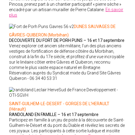
Pinosa, prenez part à un chantier participatif « pierre sèche »
encadré par un artisan murailler de Pierre Catalane.
En savoir
plus
DUNES SAUVAGES DE
GÂVRES-QUIBERON (Morbihan)
DECOUVERTE DU FORT DE PORH PUNS
– 16 et 17 septembre
Venez explorer cet ancien site militaire, l’un des plus anciens
vestiges de fortification de défense côtière du Morbihan,
construit à la fin du 17e siècle, et profitez d'une vue incroyable
sur le linéaire côtier entre Gâvres et Quiberon, reconnu
comme le plus vaste espace naturel en Bretagne.
Réservation auprès du Syndicat mixte du Grand Site Gâvres
Quiberon - 06 34 40 53 31
SAINT-GUILHEM-LE-DESERT - GORGES DE L’HERAULT
(Hérault)
RANDOLAND EN FAMILLE
– 16 et 17 septembre
Participez en famille à un jeu de piste à la découverte de Saint-
Guilhem-le-Désert et du pont du Diable et révélez les secrets de
ces joyaux. Les participants à cette sortie ludique et insolite