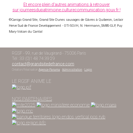
Et encore plein d'autres animations à retrouver
sur journeesdupatrimoine.culturecommunication.gouv.fr !
©Canigo Grand Site, Grand Site Dunes sauvages de Gâvres à Quiberon, Leclair
Herve Sud de France Developpement - OTI-SGVH, N. Herrmann_SMBS-GLP, Puy
Mary-Volcan du Cantal
RGSF - 99, rue de Vaugirard - 75006 Paris
Tél : 33 (0)1 48 74 39 29
contact@grandsitedefrance.com
Création/Réalisation
Agence-Panama
-
Administration
-
Login
LE RGSF ANIME LE
NOS PARTENAIRES