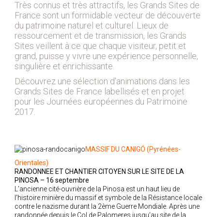
Très connus et très attractifs, les Grands Sites de
2018
France sont un formidable vecteur de découverte
du patrimoine naturel et culturel. Lieux de
2017
ressourcement et de transmission, les Grands
2016
Sites veillent à ce que chaque visiteur, petit et
2015
grand, puisse y vivre une expérience personnelle,
singulière et enrichissante.
2014
Découvrez une sélection d'animations dans les
2012
Grands Sites de France labellisés et en projet
2013
pour les Journées européennes du Patrimoine
2011
2017.
2010
2009
MASSIF DU CANIGÓ (Pyrénées-
2008
Orientales)
2007
RANDONNEE ET CHANTIER CITOYEN SUR LE SITE DE LA
2006
PINOSA
– 16 septembre
L’ancienne cité-ouvrière de la Pinosa est un haut lieu de
2005
l'histoire minière du massif et symbole de la Résistance locale
contre le nazisme durant la 2ème Guerre Mondiale. Après une
2004
randonnée depuis le Col de Palomeres jusqu’au site de la