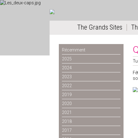
The Grands Sites
Th
Q
Récemment
2025
Tu
2024
Fê
2023
so
2022
2019
2020
2021
2018
2017