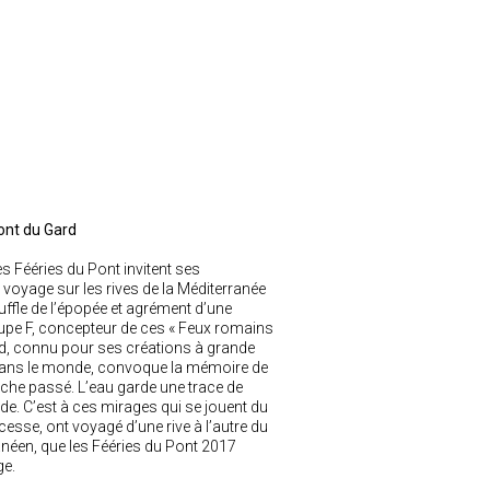
ont du Gard
les Fééries du Pont invitent ses
 voyage sur les rives de la Méditerranée
uffle de l’épopée et agrément d’une
oupe F, concepteur de ces «
Feux romains
d, connu pour ses créations à grande
 dans le monde, convoque la mémoire de
riche passé. L’eau garde une trace de
de. C’est à ces mirages qui se jouent du
esse, ont voyagé d’une rive à l’autre du
néen, que les Fééries du Pont 2017
ge.