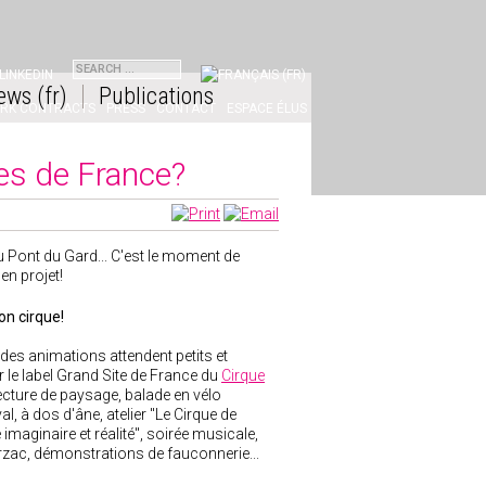
NKEDIN
ews (fr)
Publications
ORK CONTRACTS
PRESS
CONTACT
ESPACE ÉLUS
tes de France?
u Pont du Gard... C'est le moment de
en projet!
on cirque!
 des animations attendent petits et
r le label Grand Site de France du
Cirque
ecture de paysage, balade en vélo
val, à dos d'âne, atelier "Le Cirque de
imaginaire et réalité", soirée musicale,
rzac, démonstrations de fauconnerie...