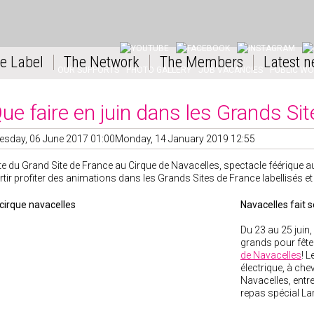
YOUTUBE
FACEBOOK
INSTAGRAM
LI
e Label
The Network
The Members
Latest n
OUR SUPPORTS
PHOTO GALLERY
JOB VACANCIES
PUBLIC W
ue faire en juin dans les Grands Si
esday, 06 June 2017 01:00
Monday, 14 January 2019 12:55
te du Grand Site de France au Cirque de Navacelles, spectacle féérique a
rtir profiter des animations dans les Grands Sites de France labellisés et 
Navacelles fait s
Du 23 au 25 juin,
grands pour fête
de Navacelles
! L
électrique, à che
Navacelles, entre 
repas spécial La