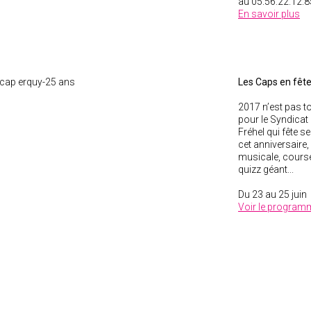
au 05.56.22.12.8
En savoir plus
Les Caps en fête
2017 n’est pas t
pour le Syndicat
Fréhel qui fête s
cet anniversaire
musicale, course
quizz géant...
Du 23 au 25 juin
Voir le program