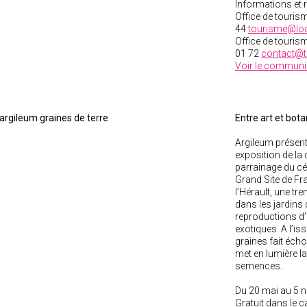
Informations et 
Office de tourism
44
tourisme@lod
Office de tourism
01 72
contact@t
Voir le communi
Entre art et bot
Argileum présent
exposition de la
parrainage du cé
Grand Site de Fr
l’Hérault, une tr
dans les jardins 
reproductions d’
exotiques. A l’iss
graines fait éch
met en lumière la
semences.
Du 20 mai au 5 
Gratuit dans le c