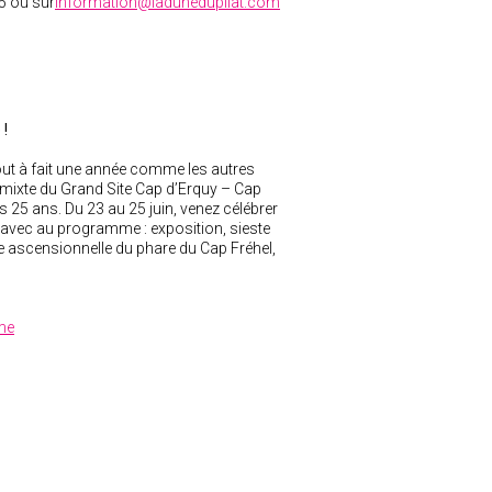
5 ou sur
information@ladunedupilat.com
 !
out à fait une année comme les autres
 mixte du Grand Site Cap d’Erquy – Cap
es 25 ans. Du 23 au 25 juin, venez célébrer
, avec au programme : exposition, sieste
 ascensionnelle du phare du Cap Fréhel,
me