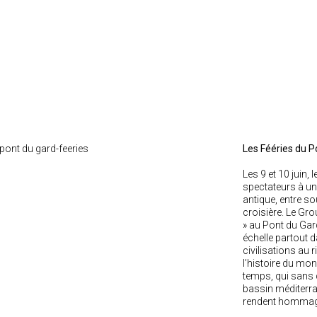
Les Fééries du P
Les 9 et 10 juin, 
spectateurs à un
antique, entre so
croisière. Le Gr
» au Pont du Gar
échelle partout
civilisations au 
l’histoire du mon
temps, qui sans c
bassin méditerra
rendent homma