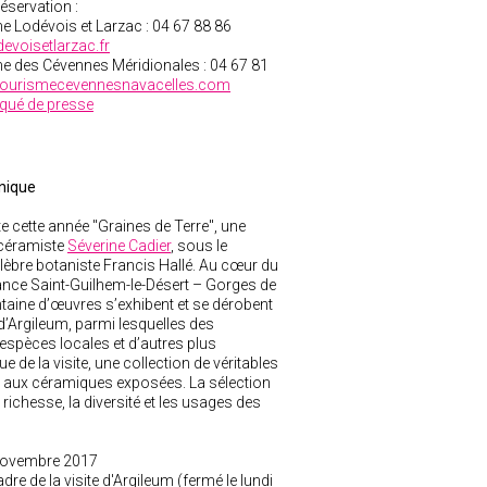
réservation :
e Lodévois et Larzac : 04 67 88 86
evoisetlarzac.fr
e des Cévennes Méridionales : 04 67 81
ourismecevennesnavacelles.com
qué de presse
anique
e cette année "Graines de Terre", une
 céramiste
Séverine Cadier
, sous le
lèbre botaniste Francis Hallé. Au cœur du
ance Saint-Guilhem-le-Désert – Gorges de
entaine d’œuvres s’exhibent et se dérobent
d’Argileum, parmi lesquelles des
espèces locales et d’autres plus
ue de la visite, une collection de véritables
o aux céramiques exposées. La sélection
 richesse, la diversité et les usages des
novembre 2017
adre de la visite d'Argileum (fermé le lundi