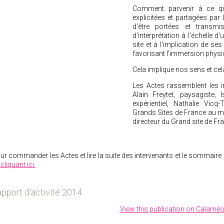
Comment parvenir à ce qu
explicitées et partagées par l
d'être portées et transm
d'interprétation à l'échelle d'
site et à l'implication de se
favorisant l'immersion physi
Cela implique nos sens et cel
Les Actes rassemblent les i
Alain Freytet, paysagiste, 
expérientiel, Nathalie Vic
Grands Sites de France au min
directeur du Grand site de F
ur commander les Actes et lire la suite des intervenants et le sommaire d
cliquant ici.
pport d'activité 2014
View this publication on Calamé