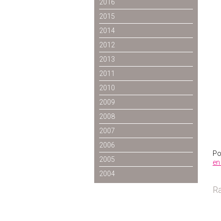
2016
2015
2014
2012
2013
2011
2010
2009
2008
2007
2006
Po
2005
en 
2004
Ra