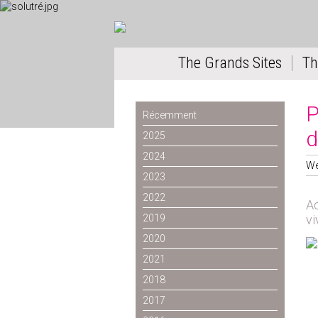
The Grands Sites
Th
P
Récemment
d
2025
2024
We
2023
2022
A
2019
vi
2020
2021
2018
2017