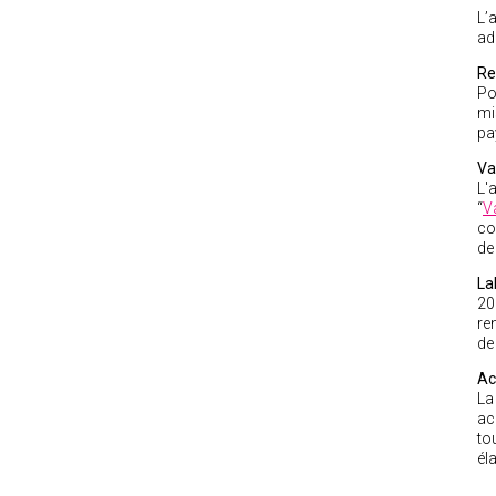
L’
ad
Re
Po
mi
pa
Va
L'
“
V
co
de
La
20
re
de
Ac
L
ac
to
él