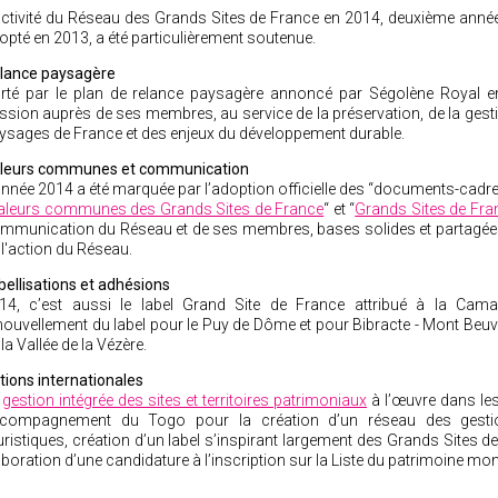
activité du Réseau des Grands Sites de France en 2014, deuxième année
opté en 2013, a été particulièrement soutenue.
lance paysagère
rté par le plan de relance paysagère annoncé par Ségolène Royal 
ssion auprès de ses membres, au service de la préservation, de la gesti
ysages de France et des enjeux du développement durable.
leurs communes et communication
année 2014 a été marquée par l’adoption officielle des “documents-cadr
aleurs communes des Grands Sites de France
“ et “
Grands Sites de Fra
mmunication du Réseau et de ses membres, bases solides et partagées
 l'action du Réseau.
bellisations et adhésions
14, c’est aussi le label Grand Site de France attribué à la Camar
nouvellement du label pour le Puy de Dôme et pour Bibracte - Mont Beuv
 la Vallée de la Vézère.
tions internationales
a
gestion intégrée des sites et territoires patrimoniaux
à l’œuvre dans les
compagnement du Togo pour la création d’un réseau des gestion
uristiques, création d’un label s’inspirant largement des Grands Sites d
aboration d’une candidature à l’inscription sur la Liste du patrimoine mon