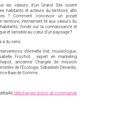
e les valeurs d'un Grand Site soient
es habitants et acteurs du territoire, afin
ises ? Comment concevoir un projet
un territoire, intimement lié aux valeurs du
s habitants, fondé sur la connaissance et
que et sensible au cœur d'un paysage ?
a a du sens.
nterventions d'Annette Viel, muséologue,
Isabelle Frochot , expert en marketing
q-Thepot, ancienne Chargée de mission
istère de l'Ecologie, Sébastien Desanlis,
rance Baie de Somme...
étaillé,
téléchargez le bon de commande
o