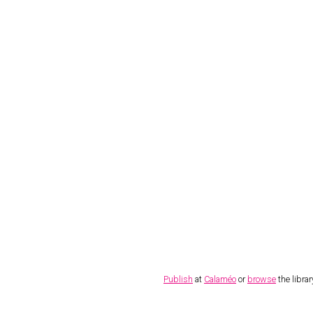
Publish
at
Calaméo
or
browse
the librar