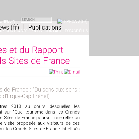
NKEDIN
ews (fr)
Publications
ORK CONTRACTS
PRESS
CONTACT
ESPACE ÉLUS
es et du Rapport
s Sites de France
de France : "Du sens aux sens :
ap d'Erquy-Cap Fréhel)
ntres 2013 au cours desquelles les
ent sur "Quel tourisme dans les Grands
s Sites de France poursuit une réflexion
 de visite proposée aux visiteurs de ces
t les Grands Sites de France, labellisés