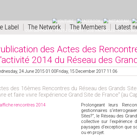
YOUTUBE
FACEBOOK
INSTAGRAM
LI
e Label
The Network
The Members
Latest n
OUR SUPPORTS
PHOTO GALLERY
JOB VACANCIES
PUBLIC W
ublication des Actes des Rencontr
'activité 2014 du Réseau des Grand
dnesday, 24 June 2015 01:00
Friday, 15 December 2017 11:06
ctes des 16
èmes
Rencontres du Réseau des Grands Sites 
vre et faire vivre l’expérience Grand Site de France" (au C
Prolongeant leurs Renco
gestionnaires s'interrogeai
Sites?", le Réseau des Grand
collective sur l’expérience
paysages d'exception que son
ou en projet.