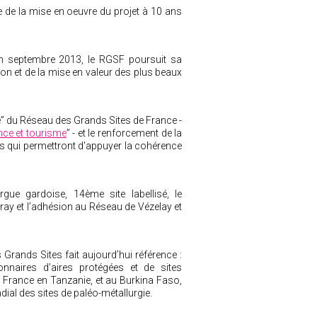
 de la mise en oeuvre du projet à 10 ans
en septembre 2013, le RGSF poursuit sa
on et de la mise en valeur des plus beaux
e” du Réseau des Grands Sites de France -
nce et tourisme
”
- et le renforcement de la
 qui permettront d'appuyer la cohérence
gue gardoise, 14ème site labellisé, le
ray et l’adhésion au Réseau de Vézelay et
 Grands Sites fait aujourd’hui référence :
naires d’aires protégées et de sites
e France en Tanzanie, et au Burkina Faso,
dial des sites de paléo-métallurgie.