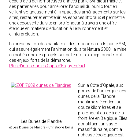
depuis déjà de nombreuses années par le Syndicat mixte et
2005
ses partenaires pour améliorer l'accueil du public tout en
veillant soigneusement à l'impact des aménagements sur les
2004
sites, restaurer et entretenir les espaces littoraux et permettre
une découverte du site en profondeur à travers une offre
étendue en matière d'éducation à l'environnement et
d'interprétation.
La préservation des habitats et des milieux naturels par le SM,
qui assure également l'animation du site Natura 2000, la mise
en cohérence des projets sur ce territoire exceptionnel sont
des enjeux forts de la démarche.
Plus d'infos sur les Caps d'Erquy-Fréhel
Sur la Côte d'Opale, aux
portes de Dunkerque, ces
dunes de la Flandre
maritime s'étendent sur
douze kilomètres et se
prolongent au-delà de la
frontière en Belgique. Elles
Les Dunes de Flandre
constituent un vaste
@Les Dunes de Flandre - Christophe Bonte
massif dunaire, dont la
richesse écologique est