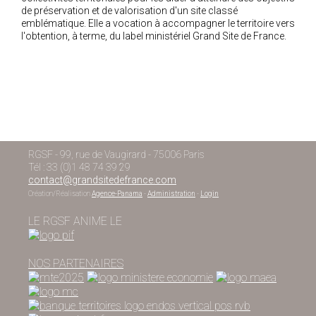
de préservation et de valorisation d'un site classé
emblématique. Elle a vocation à accompagner le territoire vers
l'obtention, à terme, du label ministériel Grand Site de France.
RGSF - 99, rue de Vaugirard - 75006 Paris
Tél : 33 (0)1 48 74 39 29
contact@grandsitedefrance.com
Création/Réalisation
Agence-Panama
-
Administration
-
Login
LE RGSF ANIME LE
NOS PARTENAIRES