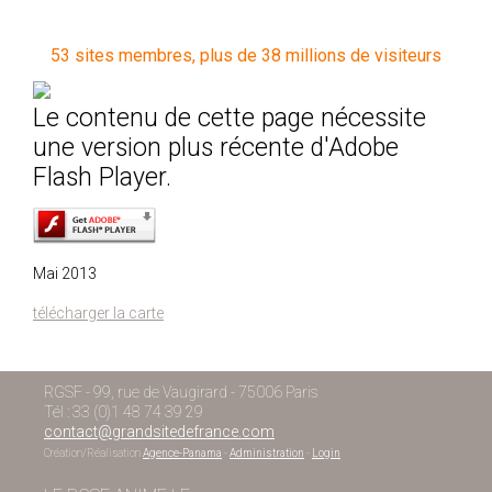
53 sites membres, plus de 38 millions de visiteurs
Le contenu de cette page nécessite
une version plus récente d'Adobe
Flash Player.
Mai 2013
télécharger la carte
RGSF - 99, rue de Vaugirard - 75006 Paris
Tél : 33 (0)1 48 74 39 29
contact@grandsitedefrance.com
Création/Réalisation
Agence-Panama
-
Administration
-
Login