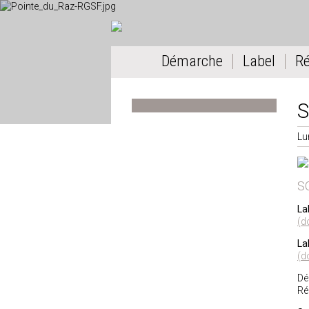
Démarche
Label
R
S
Lu
S
La
(d
La
(d
Dé
Ré