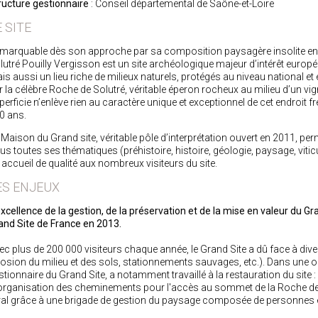
ructure gestionnaire
: Conseil départemental de Saône-et-Loire
E SITE
marquable dès son approche par sa composition paysagère insolite en 
lutré Pouilly Vergisson est un site archéologique majeur d’intérêt euro
is aussi un lieu riche de milieux naturels, protégés au niveau national 
r la célèbre Roche de Solutré, véritable éperon rocheux au milieu d’un vig
perficie n’enlève rien au caractère unique et exceptionnel de cet endroit
0 ans.
 Maison du Grand site, véritable pôle d’interprétation ouvert en 2011, per
us toutes ses thématiques (préhistoire, histoire, géologie, paysage, viticu
 accueil de qualité aux nombreux visiteurs du site.
ES ENJEUX
excellence de la gestion, de la préservation et de la mise en valeur du Gran
and Site de France en 2013.
ec plus de 200 000 visiteurs chaque année, le Grand Site a dû face à dive
rosion du milieu et des sols, stationnements sauvages, etc.). Dans une o
stionnaire du Grand Site, a notamment travaillé à la restauration du site 
organisation des cheminements pour l'accès au sommet de la Roche de S
ral grâce à une brigade de gestion du paysage composée de personnes en