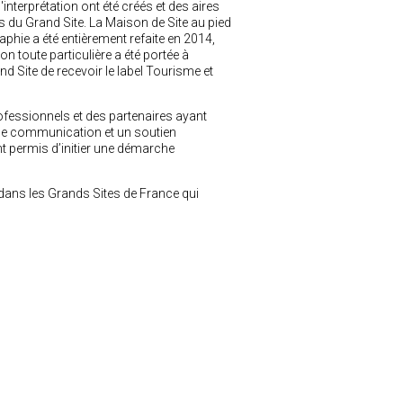
'interprétation ont été créés et des aires
du Grand Site. La Maison de Site au pied
aphie a été entièrement refaite en 2014,
tion toute particulière a été portée à
nd Site de recevoir le label Tourisme et
rofessionnels et des partenaires ayant
de communication et un soutien
nt permis d’initier une démarche
dans les Grands Sites de France qui