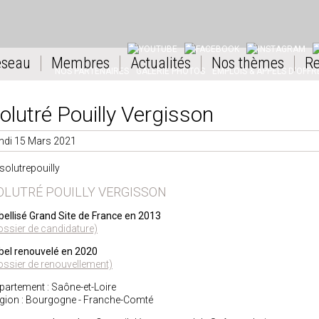
YOUTUBE
FACEBOOK
INSTAGRAM
L
éseau
Membres
Actualités
Nos thèmes
Re
NOS PARTENAIRES
GALERIE PHOTOS
EMPLOIS & APPELS D'OFFR
olutré Pouilly Vergisson
ndi 15 Mars 2021
OLUTRÉ POUILLY VERGISSON
bellisé Grand Site de France en 2013
ossier de candidature)
bel renouvelé en 2020
ossier de renouvellement)
partement : Saône-et-Loire
gion : Bourgogne - Franche-Comté