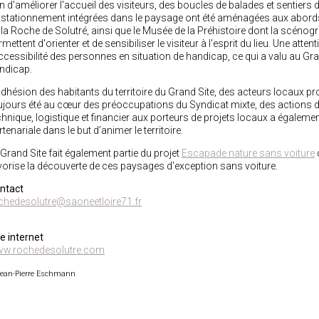
in d'améliorer l'accueil des visiteurs, des boucles de balades et sentiers d
 stationnement intégrées dans le paysage ont été aménagées aux abords 
 la Roche de Solutré, ainsi que le Musée de la Préhistoire dont la scénogr
mettent d'orienter et de sensibiliser le visiteur à l'esprit du lieu. Une atten
accessibilité des personnes en situation de handicap, ce qui a valu au Gra
ndicap.
adhésion des habitants du territoire du Grand Site, des acteurs locaux p
ujours été au cœur des préoccupations du Syndicat mixte, des actions 
chnique, logistique et financier aux porteurs de projets locaux a égaleme
rtenariale dans le but d’animer le territoire.
 Grand Site fait également partie du projet
Escapade nature sans voiture
vorise la découverte de ces paysages d'exception sans voiture.
ntact
chedesolutre@saoneetloire71.fr
te internet
w.rochedesolutre.com
ean-Pierre Eschmann