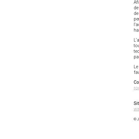
Af
de
de
per
l'
ha
L’
to
te
pa
Le
fa
Co
ro
Si
ww
© J