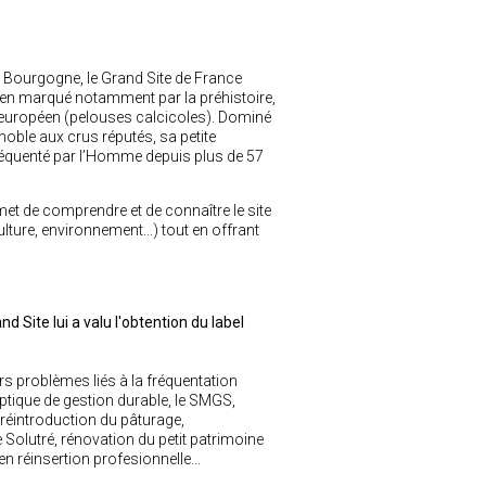
Bourgogne, le Grand Site de France
péen marqué notamment par la préhistoire,
et européen (pelouses calcicoles). Dominé
noble aux crus réputés, sa petite
 fréquenté par l’Homme depuis plus de 57
met de comprendre et de connaître le site
lture, environnement...) tout en offrant
d Site lui a valu l'obtention du label
rs problèmes liés à la fréquentation
ptique de gestion durable, le SMGS,
: réintroduction du pâturage,
olutré, rénovation du petit patrimoine
 réinsertion profesionnelle...