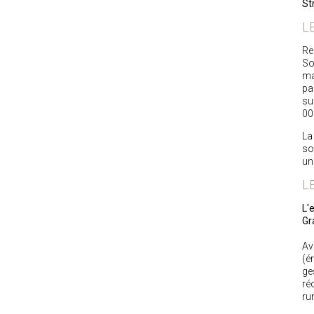
St
L
Re
So
ma
pa
su
00
La
so
un
L
L'
Gr
Av
(é
ge
ré
ru