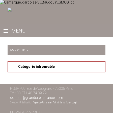
Catégorie introuvable
RGSF - 99, rue de Vaugirard - 75006 Paris
Tél : 33 (0)1 48 74 39 29
contact@grandsitedefrance.com
Création/Réalisation
Agence-Panama
-
Administration
-
Login
LE RGSF ANIME LE